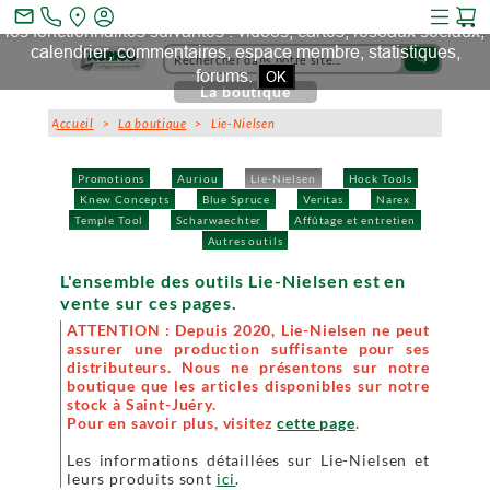
Ce site et des sites tiers qu'il utilise collectent des cookies pour
mail_outline
les fonctionnalités suivantes : vidéos, cartes, réseaux sociaux,
calendrier, commentaires, espace membre, statistiques,
search
forums.
OK
La boutique
Accueil
>
La boutique
> Lie-Nielsen
Promotions
Auriou
Lie-Nielsen
Hock Tools
Knew Concepts
Blue Spruce
Veritas
Narex
Temple Tool
Scharwaechter
Affûtage et entretien
Autres outils
L'ensemble des outils Lie-Nielsen est en
vente sur ces pages.
ATTENTION : Depuis 2020, Lie-Nielsen ne peut
assurer une production suffisante pour ses
distributeurs. Nous ne présentons sur notre
boutique que les articles disponibles sur notre
stock à Saint-Juéry.
Pour en savoir plus, visitez
cette page
.
Les informations détaillées sur Lie-Nielsen et
leurs produits sont
ici
.