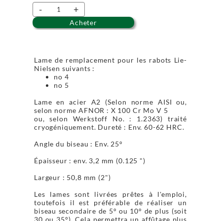
-
+
Acheter
Lame de remplacement pour les rabots Lie-
Nielsen suivants :
no 4
no 5
Lame en acier A2 (Selon norme AISI ou,
selon norme AFNOR : X 100 Cr Mo V 5
ou, selon Werkstoff No. : 1.2363) traité
cryogéniquement. Dureté : Env. 60-62 HRC.
Angle du biseau : Env. 25°
Épaisseur : env. 3,2 mm (0.125 ")
Largeur : 50,8 mm (2")
Les lames sont livrées prêtes à l'emploi,
toutefois il est préférable de réaliser un
biseau secondaire de 5° ou 10° de plus (soit
30 ou 35°). Cela permettra un affûtage plus