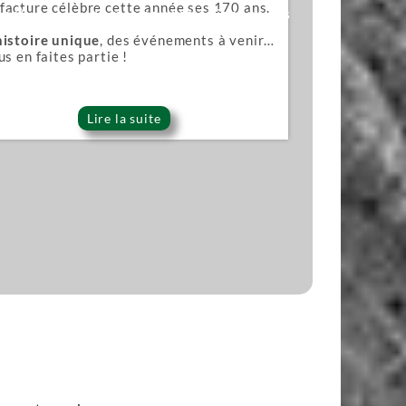
acture célèbre cette année ses 170 ans.
ana)
Lames pour scies japonaises
histoire unique
, des événements à venir…
us en faites partie !
Lire la suite