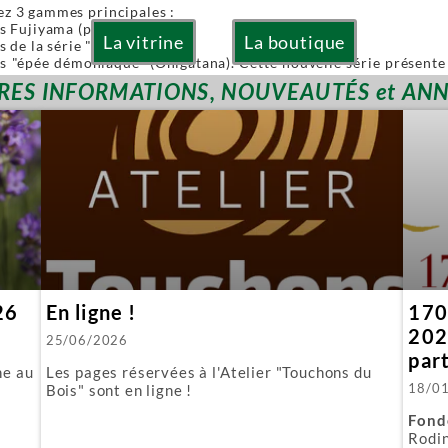
ez 3 gammes principales :
es Fujiyama (pliables)
La vitrine
La boutique
s de la série "Or" (Gold)
es "épée démoniaque" (Onigatana). Cette nouvelle série présente 
 à la main tout en conservant l'avantage d'une lame interchangea
RES INFORMATIONS, NOUVEAUTÉS et AN
ies sont à lames interchangeables.
posons aussi quelques produits spécifiques :
biki : l'équivalent japonais de nos scies à guichet.
 : parfaite pour araser les tenons.
ous fournissons aussi toutes les lames de rechange.
26
En ligne !
170 
202
25/06/2026
par
ne au
Les pages réservées à l'Atelier "Touchons du
18/0
Bois" sont en ligne !
Fond
Rodin