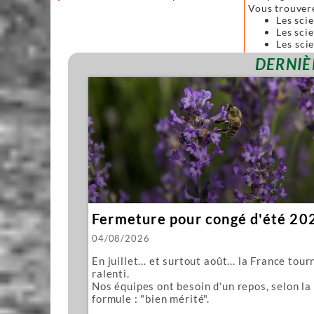
Vous trouver
Les sci
Les scie
Les sci
forgées
DERNIÈ
Toutes ces sc
Nous vous pro
Mawashi
Kughikii
Évidemment n
Fermeture pour congé d'été 20
04/08/2026
En juillet... et surtout août... la France tour
ralenti.
Nos équipes ont besoin d'un repos, selon la
formule : "bien mérité".