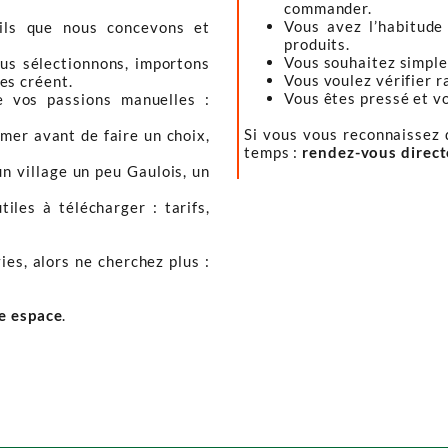
commander.
Vous avez l’habitude
tils que nous concevons et
produits.
Vous souhaitez simple
ous sélectionnons, importons
Vous voulez vérifier r
les créent.
Vous êtes pressé et vou
e vos passions manuelles :
Si vous vous reconnaissez d
mer avant de faire un choix,
temps :
rendez-vous direc
un village un peu Gaulois, un
iles à télécharger : tarifs,
ies, alors ne cherchez plus :
re espace
.