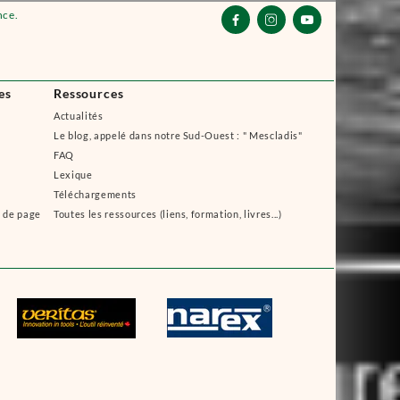
nce.



es
Ressources
Actualités
Le blog, appelé dans notre Sud-Ouest : " Mescladis"
FAQ
Lexique
Téléchargements
s de page
Toutes les ressources (liens, formation, livres...)