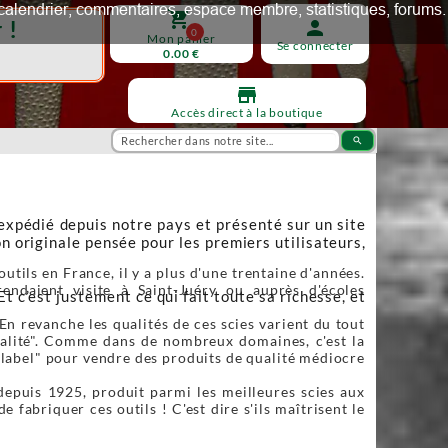
ux, calendrier, commentaires, espace membre, statistiques, forums.
shopping_cart
 !
person
0
Mon panier
Se connecter
0.00 €
store
Accès direct à la boutique
search
 expédié depuis notre pays et présenté sur un site
n originale pensée pour les premiers utilisateurs,
utils en France, il y a plus d'une trentaine d'années.
endaient visite à Saint-Juéry ou auprès d'écoles
Et c’est justement ce qui fait toute sa richesse, et
En revanche les qualités de ces scies varient du tout
qualité". Comme dans de nombreux domaines, c'est la
"label" pour vendre des produits de qualité médiocre
depuis 1925, produit parmi les meilleures scies aux
fabriquer ces outils ! C'est dire s'ils maîtrisent le