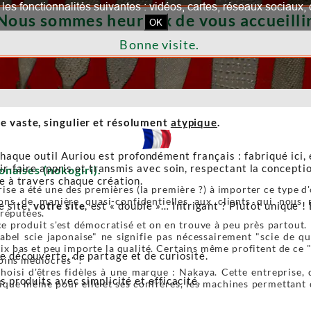
our les fonctionnalités suivantes : vidéos, cartes, réseaux socia
Nous sommes heureux de vous accueillir
OK
Bonne visite.
e vaste, singulier et résolument
atypique
.
haque outil Auriou est profondément français : fabriqué ici,
r-faire appris et transmis avec soin, respectant la conceptio
onaises (nokogiri).
re à travers chaque création.
ise a été une des premières (la première ?) à importer ce type d'o
ons de manière quasi-confidentielles aux clients qui nous r
e site,
votre site
, est « double »… Intrigant ? Plutôt unique ! 
 réputées.
e produit s'est démocratisé et on en trouve à peu près partout. 
label scie japonaise" ne signifie pas nécessairement "scie de 
ix bas et peu importe la qualité. Certains même profitent de ce 
de découverte, de partage et de curiosité.
oins médiocres" !
oisi d'êtres fidèles à une marque : Nakaya. Cette entreprise, 
s produits avec simplicité et efficacité.
ique même pour elle et ses confrères, les machines permettant de 