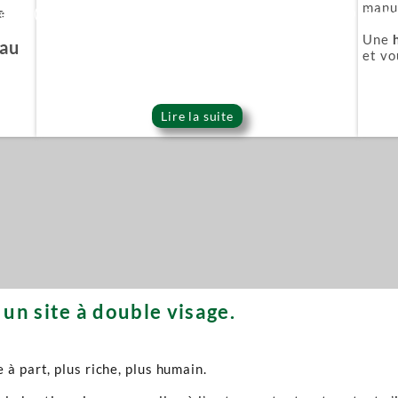
manuf
e
ie Or (Gold series)
Épée démoniaque (Onigat
Une
'au
et vo
Lire la suite
un site à double visage.
à part, plus riche, plus humain.