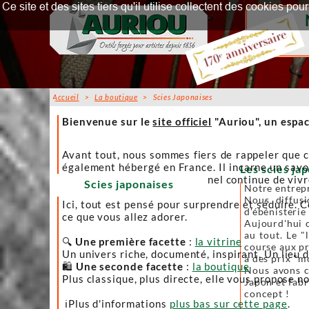
Ce site et des sites tiers qu'il utilise collectent des cookies p
Accueil
>
La boutique
> Scies Japonaises
Accueil
Bienvenue sur le
site officiel
"Auriou", un espac
Avant tout, nous sommes fiers de rappeler que c
également hébergé en France. Il incarne un savoi
Les scies jap
afin que l’artisanat traditionnel continue de viv
Scies japonaises
Notre entrepr
Nous diffusi
Ici, tout est pensé pour surprendre et séduire. C
d'ébénisterie
ce que vous allez adorer.
Aujourd'hui c
au tout. Le "
🔍
Une première facette
:
la vitrine
course aux pr
Un univers riche, documenté, inspirant. Un lieu 
à des prix "m
🛍️
Une seconde facette
:
la boutique
Nous avons ch
Plus classique, plus directe, elle vous propose no
Japon et fabr
concept !
ℹ️Plus d'informations
plus bas sur cette page
.