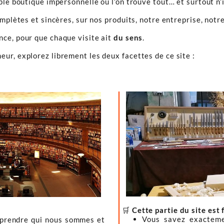
ple boutique impersonnelle où l’on trouve tout… et surtout n’
omplètes et sincères, sur nos produits, notre entreprise, notre
ence, pour que chaque visite ait
du sens
.
ur, explorez librement les deux facettes de ce site :
🛒
Cette partie du site est 
Vous savez exacteme
mprendre qui nous sommes et