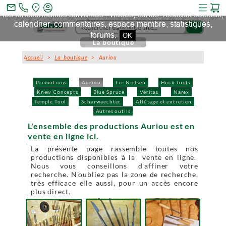
Ce site et des sites tiers qu'il utilise collectent des cookies pour
mail_outline
les fonctionnalités suivantes : vidéos, cartes, réseaux sociaux,
calendrier, commentaires, espace membre, statistiques,
search
forums.
OK
La boutique
Accueil
>
La boutique
> Auriou
Promotions
Auriou
Lie-Nielsen
Hock Tools
Knew Concepts
Blue Spruce
Veritas
Narex
Temple Tool
Scharwaechter
Affûtage et entretien
Autres outils
L'ensemble des productions Auriou est en
vente en ligne ici.
La présente page rassemble toutes nos
productions disponibles à la vente en ligne.
Nous vous conseillons d'affiner votre
recherche. N'oubliez pas la zone de recherche,
très efficace elle aussi, pour un accès encore
plus direct.