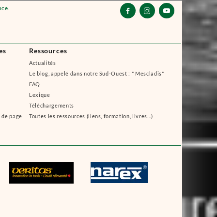
nce.



es
Ressources
Actualités
Le blog, appelé dans notre Sud-Ouest : " Mescladis"
FAQ
Lexique
Téléchargements
s de page
Toutes les ressources (liens, formation, livres...)