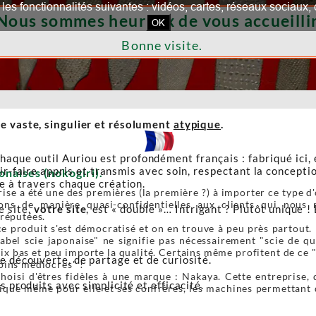
our les fonctionnalités suivantes : vidéos, cartes, réseaux socia
Nous sommes heureux de vous accueillir
OK
Bonne visite.
e vaste, singulier et résolument
atypique
.
haque outil Auriou est profondément français : fabriqué ici,
r-faire appris et transmis avec soin, respectant la conceptio
onaises (nokogiri).
re à travers chaque création.
ise a été une des premières (la première ?) à importer ce type d'o
ons de manière quasi-confidentielles aux clients qui nous r
e site,
votre site
, est « double »… Intrigant ? Plutôt unique ! 
 réputées.
e produit s'est démocratisé et on en trouve à peu près partout. 
label scie japonaise" ne signifie pas nécessairement "scie de 
ix bas et peu importe la qualité. Certains même profitent de ce 
de découverte, de partage et de curiosité.
oins médiocres" !
oisi d'êtres fidèles à une marque : Nakaya. Cette entreprise, 
s produits avec simplicité et efficacité.
ique même pour elle et ses confrères, les machines permettant de 