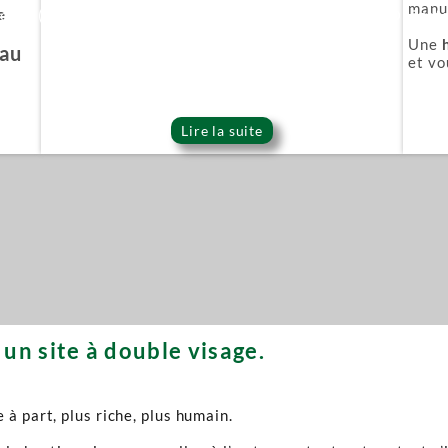
manuf
e
ie Or (Gold series)
Épée démoniaque (Onigat
Une
'au
et vo
Lire la suite
un site à double visage.
à part, plus riche, plus humain.