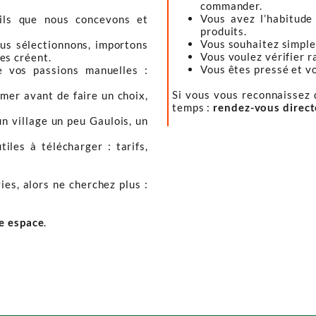
commander.
Vous avez l’habitude
tils que nous concevons et
produits.
Vous souhaitez simple
ous sélectionnons, importons
Vous voulez vérifier r
les créent.
Vous êtes pressé et vou
e vos passions manuelles :
Si vous vous reconnaissez d
mer avant de faire un choix,
temps :
rendez-vous direc
un village un peu Gaulois, un
iles à télécharger : tarifs,
ies, alors ne cherchez plus :
re espace
.