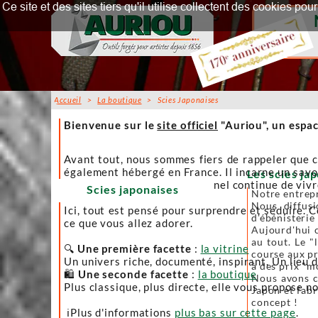
Ce site et des sites tiers qu'il utilise collectent des cookies p
Accueil
>
La boutique
> Scies Japonaises
Accueil
Bienvenue sur le
site officiel
"Auriou", un espac
Avant tout, nous sommes fiers de rappeler que c
également hébergé en France. Il incarne un savoi
Les scies jap
afin que l’artisanat traditionnel continue de viv
Scies japonaises
Notre entrepr
Nous diffusi
Ici, tout est pensé pour surprendre et séduire. C
d'ébénisterie
ce que vous allez adorer.
Aujourd'hui c
au tout. Le "
🔍
Une première facette
:
la vitrine
course aux pr
Un univers riche, documenté, inspirant. Un lieu 
à des prix "m
🛍️
Une seconde facette
:
la boutique
Nous avons ch
Plus classique, plus directe, elle vous propose no
Japon et fabr
concept !
ℹ️Plus d'informations
plus bas sur cette page
.