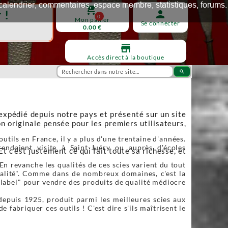
ux, calendrier, commentaires, espace membre, statistiques, forums.
shopping_cart
 !
person
0
Mon panier
Se connecter
0.00 €
store
Accès direct à la boutique
search
 expédié depuis notre pays et présenté sur un site
n originale pensée pour les premiers utilisateurs,
utils en France, il y a plus d'une trentaine d'années.
endaient visite à Saint-Juéry ou auprès d'écoles
Et c’est justement ce qui fait toute sa richesse, et
En revanche les qualités de ces scies varient du tout
qualité". Comme dans de nombreux domaines, c'est la
"label" pour vendre des produits de qualité médiocre
depuis 1925, produit parmi les meilleures scies aux
fabriquer ces outils ! C'est dire s'ils maîtrisent le