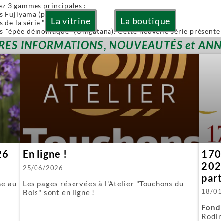
ez 3 gammes principales :
es Fujiyama (pliables)
La vitrine
La boutique
s de la série "Or" (Gold)
es "épée démoniaque" (Onigatana). Cette nouvelle série présente 
 à la main tout en conservant l'avantage d'une lame interchangea
RES INFORMATIONS, NOUVEAUTÉS et AN
ies sont à lames interchangeables.
posons aussi quelques produits spécifiques :
biki : l'équivalent japonais de nos scies à guichet.
 : parfaite pour araser les tenons.
ous fournissons aussi toutes les lames de rechange.
26
En ligne !
170 
202
25/06/2026
par
ne au
Les pages réservées à l'Atelier "Touchons du
18/0
Bois" sont en ligne !
Fond
Rodin