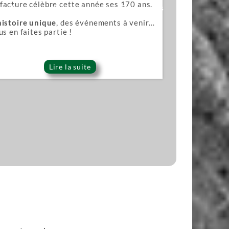
acture célèbre cette année ses 170 ans.
ana)
Lames pour scies japonaises
histoire unique
, des événements à venir…
us en faites partie !
Lire la suite