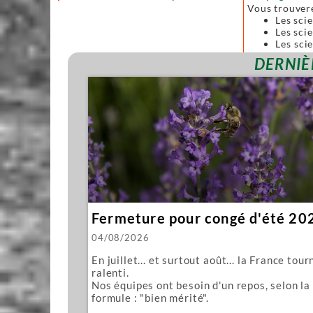
Vous trouver
Les sci
Les scie
Les sci
forgées
DERNIÈ
Toutes ces sc
Nous vous pro
Mawashi
Kughikii
Évidemment n
Fermeture pour congé d'été 20
04/08/2026
En juillet... et surtout août... la France tour
ralenti.
Nos équipes ont besoin d'un repos, selon la
formule : "bien mérité".