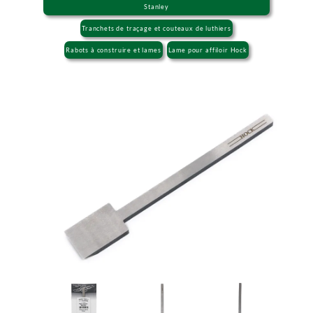
Stanley
Tranchets de traçage et couteaux de luthiers
Rabots à construire et lames
Lame pour affiloir Hock