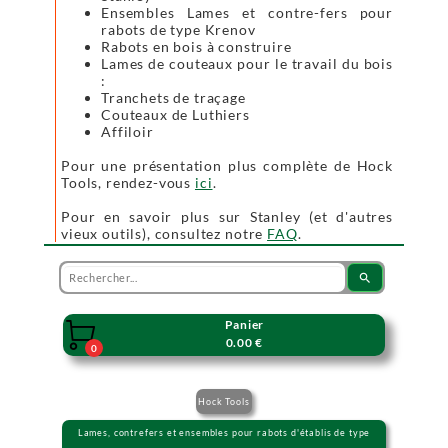
Ensembles Lames et contre-fers pour
rabots de type Krenov
Rabots en bois à construire
Lames de couteaux pour le travail du bois
:
Tranchets de traçage
Couteaux de Luthiers
Affiloir
Pour une présentation plus complète de Hock
Tools, rendez-vous
ici
.
Pour en savoir plus sur Stanley (et d'autres
vieux outils), consultez notre
FAQ
.
search
Panier

0.00 €
0
Hock Tools
Lames, contrefers et ensembles pour rabots d'établis de type