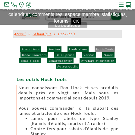
Ce site et des sites tiers qu'il utilise collectent des cookies pour
mail_outline
les fonctionnalités suivantes : vidéos, cartes, réseaux sociaux,
calendrier, commentaires, espace membre, statistiques,
search
forums.
OK
La boutique
Accueil
>
La boutique
> Hock Tools
Promotions
Auriou
Lie-Nielsen
Hock Tools
Knew Concepts
Blue Spruce
Veritas
Narex
Temple Tool
Scharwaechter
Affûtage et entretien
Autres outils
Les outils Hock Tools
Nous connaissons Ron Hock et ses produits
depuis près de vingt ans. Mais nous les
importons et commercialisons depuis 2019.
Vous pouvez commander ici la plupart des
lames et articles de chez Hock Tools :
Lames pour rabots de type Stanley
(Rabots d'établis, courts et à racler)
Contre-fers pour rabots d'établis de type
Stanley