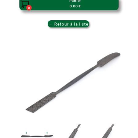
Panier

0.00 €
0
← Retour à la liste