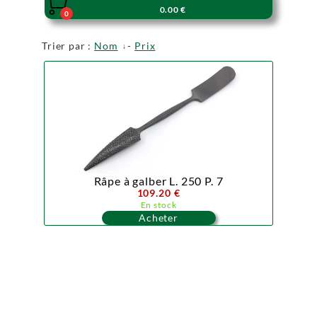

0.00 €
0
Trier par :
Nom
-
Prix
Râpe à galber L. 250 P. 7
109.20 €
En stock
Acheter