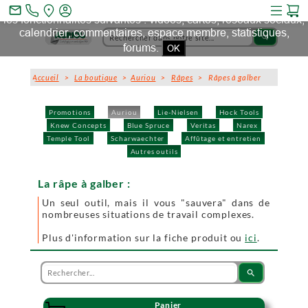
Ce site et des sites tiers qu'il utilise collectent des cookies pour
mail_outline
les fonctionnalités suivantes : vidéos, cartes, réseaux sociaux,
calendrier, commentaires, espace membre, statistiques,
search
forums.
OK
Accueil
>
La boutique
>
Auriou
>
Râpes
> Râpes à galber
Promotions
Auriou
Lie-Nielsen
Hock Tools
Knew Concepts
Blue Spruce
Veritas
Narex
Temple Tool
Scharwaechter
Affûtage et entretien
Autres outils
La râpe à galber :
Un seul outil, mais il vous "sauvera" dans de
nombreuses situations de travail complexes.
Plus d'information sur la fiche produit ou
ici
.
search
Panier