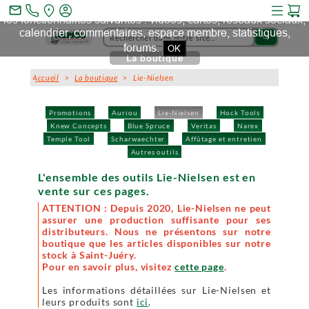
Ce site et des sites tiers qu'il utilise collectent des cookies pour
mail_outline
les fonctionnalités suivantes : vidéos, cartes, réseaux sociaux,
calendrier, commentaires, espace membre, statistiques,
search
forums.
OK
La boutique
Accueil
>
La boutique
> Lie-Nielsen
Promotions
Auriou
Lie-Nielsen
Hock Tools
Knew Concepts
Blue Spruce
Veritas
Narex
Temple Tool
Scharwaechter
Affûtage et entretien
Autres outils
L'ensemble des outils Lie-Nielsen est en
vente sur ces pages.
ATTENTION : Depuis 2020, Lie-Nielsen ne peut
assurer une production suffisante pour ses
distributeurs. Nous ne présentons sur notre
boutique que les articles disponibles sur notre
stock à Saint-Juéry.
Pour en savoir plus, visitez
cette page
.
Les informations détaillées sur Lie-Nielsen et
leurs produits sont
ici
.