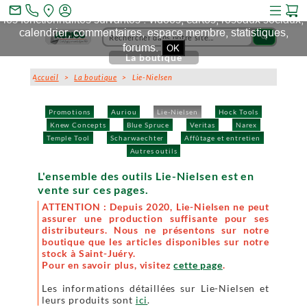
Ce site et des sites tiers qu'il utilise collectent des cookies pour
mail_outline
les fonctionnalités suivantes : vidéos, cartes, réseaux sociaux,
calendrier, commentaires, espace membre, statistiques,
search
forums.
OK
La boutique
Accueil
>
La boutique
> Lie-Nielsen
Promotions
Auriou
Lie-Nielsen
Hock Tools
Knew Concepts
Blue Spruce
Veritas
Narex
Temple Tool
Scharwaechter
Affûtage et entretien
Autres outils
L'ensemble des outils Lie-Nielsen est en
vente sur ces pages.
ATTENTION : Depuis 2020, Lie-Nielsen ne peut
assurer une production suffisante pour ses
distributeurs. Nous ne présentons sur notre
boutique que les articles disponibles sur notre
stock à Saint-Juéry.
Pour en savoir plus, visitez
cette page
.
Les informations détaillées sur Lie-Nielsen et
leurs produits sont
ici
.