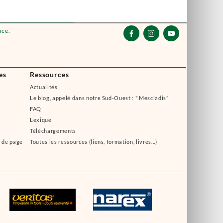
nce.



es
Ressources
Actualités
Le blog, appelé dans notre Sud-Ouest : " Mescladis"
FAQ
Lexique
Téléchargements
s de page
Toutes les ressources (liens, formation, livres...)