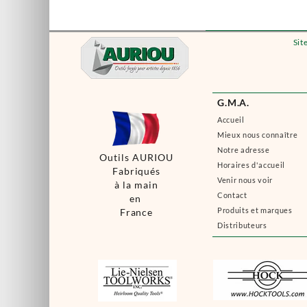
Sit
G.M.A.
Accueil
Mieux nous connaître
Notre adresse
Outils AURIOU
Horaires d'accueil
Fabriqués
Venir nous voir
à la main
Contact
en
Produits et marques
France
Distributeurs