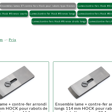
Ensembles lames ET contre-fers Hock pour rabots type Krenov
Lames/contre-fers Hock #Kr
rs Hock #Krenov courts
Lames/contre-fer Hock #Krenov longs
Lames/contre-fers Hock #Kre
Lames/contre-fers Hock #Krenov droits longs
Lames/contre-fers 
om
-
Prix
ame + contre-fer arrondi
Ensemble lame + contre-fer a
mm HOCK pour rabots de
longs 114 mm HOCK pour rab