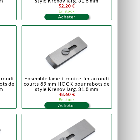
mm
style Krenov larg. 31.8 mm
52.20 €
En stock
Acheter
rrondi
Ensemble lame + contre-fer arrondi
ots de
courts 89 mm HOCK pour rabots de
mm
style Krenov larg. 31.8 mm
48.60 €
En stock
Acheter