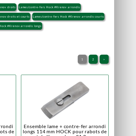
enov droits
Lames/contre-fers Hock #Krenov arrondis
nov droits et courts
Lames/contre-fers Hock #Krenov arrondis courts
Hock #Krenov arrondis longs
1
2
>
rrondi
Ensemble lame + contre-fer arrondi
ots de
longs 114 mm HOCK pour rabots de