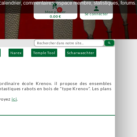
ux, calendrier, commentaires, espace membre, statistiques, forums.
shopping_cart
person
0
Mon panier
Se connecter
0.00 €
search
Narex
Temple Tool
Scharwaechter
ordinaire école Krenov. il propose des ensembles
tastiques rabots en bois de "type Krenov". Les plans
 voyez
ici
.