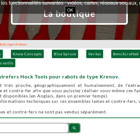
our les fonctionnalités suivantes : vidéos, cartes, réseaux socia
OK
La boutique
bots type Krenov
s
Knew Concepts
Blue Spruce
Veritas
Benchcrafted
s outils
trefers Hock Tools pour rabots de type Krenov.
 très proche, géographiquement et humainement, de l’extra
 et contre-fer afin que vous puissiez réaliser vous-même ces fan
t disponibles (en Anglais, dans un premier temps).
nformations techniques sur ces ensembles lames et contre-fers,
ames et contre-fers ne sont pas vendus séparément.
search