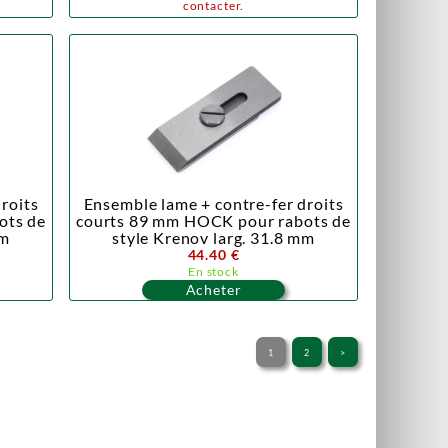
contacter.
roits
Ensemble lame + contre-fer droits
ots de
courts 89 mm HOCK pour rabots de
mm
style Krenov larg. 31.8 mm
44.40 €
En stock
Acheter
1
2
>