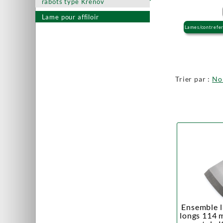
rabots type Krenov
Lame pour affiloir
Lames/contrefe
Trier par :
N
Ensemble l
longs 114 