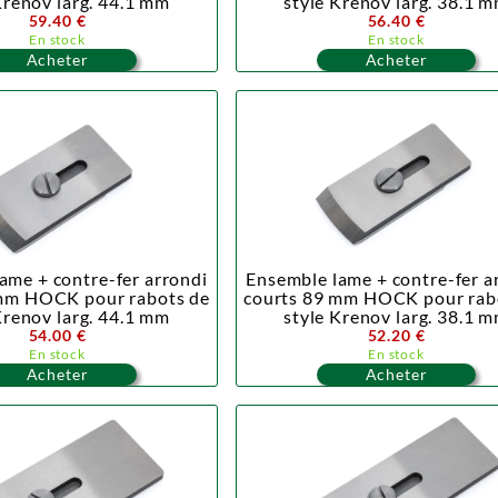
Krenov larg. 44.1 mm
style Krenov larg. 38.1 
59.40 €
56.40 €
En stock
En stock
Acheter
Acheter
ame + contre-fer arrondi
Ensemble lame + contre-fer a
mm HOCK pour rabots de
courts 89 mm HOCK pour rab
Krenov larg. 44.1 mm
style Krenov larg. 38.1 
54.00 €
52.20 €
En stock
En stock
Acheter
Acheter