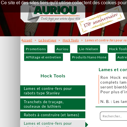
Ce site et des sites tiers qu'il utilise collectent des cookies p
Accueil
>
La boutique
>
Hock Tools
> Lames et contre-fers pour ra
Promotions
Auriou
Lie-Nielsen
Hock Tool
Affûtage et entretien
Produits Nano Hone
Autre
Lames et con
Hock Tools
Ron Hock est
complets lame
seront bientô
Lames et contre-fers pour
Pour plus d'i
rabots type Stanley
N. B. : Les l
Tranchets de traçage,
couteaux de luthiers
Rabots à construire (et lames)
Lames et contre-fers pour