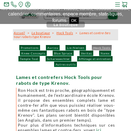
Ce site et des sites tiers qu'il utilise collectent des cookies pour
mail_outline
les fonctionnalités suivantes : vidéos, cartes, réseaux sociaux,
calendrier, commentaires, espace membre, statistiques,
search
forums.
OK
La boutique
Accueil
>
La boutique
>
Hock Tools
> Lames et contre-fers
pour rabots type Krenov
Promotions
Auriou
Lie-Nielsen
Hock Tools
Knew Concepts
Blue Spruce
Veritas
Narex
Temple Tool
Scharwaechter
Affûtage et entretien
Autres outils
Lames et contrefers Hock Tools pour
rabots de type Krenov.
Ron Hock est très proche, géographiquement et
humainement, de l’extraordinaire école Krenov.
il propose des ensembles complets lame et
contre-fer afin que vous puissiez réaliser vous-
même ces fantastiques rabots en bois de "type
Krenov". Les plans seront bientôt disponibles
(en Anglais, dans un premier temps).
Pour plus d'informations techniques sur ces
ensembles lames et contre-fers, voyez
ici
.