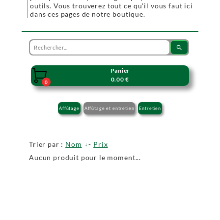
outils. Vous trouverez tout ce qu'il vous faut ici
dans ces pages de notre boutique.
search
Panier

0.00 €
0
Affûtage
Affûtage et entretien
Entretien
Trier par :
Nom
-
Prix
Aucun produit pour le moment...