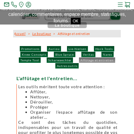
Ce site et des sites tiers qu'il utilise collectent des cookies pour
mail_outline
les fonctionnalités suivantes : vidéos, cartes, réseaux sociaux,
calendrier, commentaires, espace membre, statistiques,
search
forums.
OK
La boutique
Accueil
>
La boutique
> Affûtage et entretien
Promotions
Auriou
Lie-Nielsen
Hock Tools
Knew Concepts
Blue Spruce
Veritas
Narex
Temple Tool
Scharwaechter
Affûtage et entretien
Autres outils
L'affûtage et l'entretien...
Les outils méritent toute votre attention :
Affûter,
Nettoyer,
Dérouiller,
Protéger
Organiser l'espace affûtage de son
atelier…
Ce sont des tâches du quotidien,
indispensables pour un travail de qualité et
pour profiter le plus longtemps possible de vos