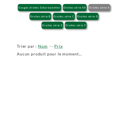
Gouges droites Scharwaechter
Droites série AA
Droites série A
Droites série B
Droites série C
Droites série D
Droites série E
Droites série F
Trier par :
Nom
-
Prix
Aucun produit pour le moment...