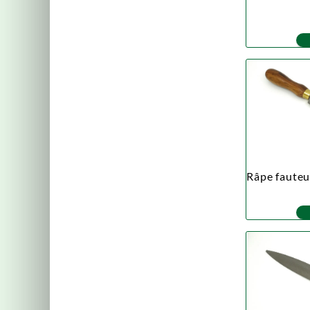
Râpe fauteui