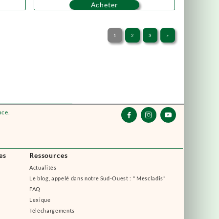
Acheter
1
2
3
>
nce.



es
Ressources
Actualités
Le blog, appelé dans notre Sud-Ouest : " Mescladis"
FAQ
Lexique
Téléchargements