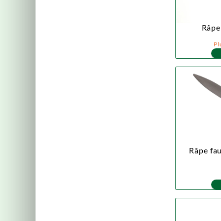
Râpe 
Pl
Râpe fau