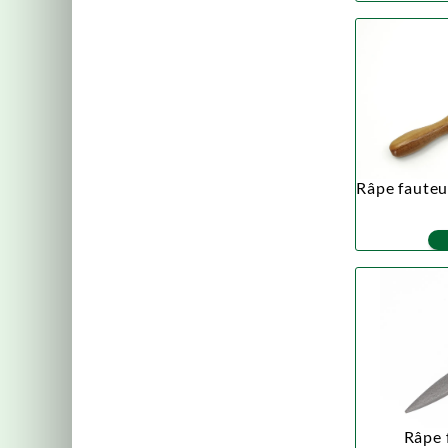
Râpe fauteui
Râpe f