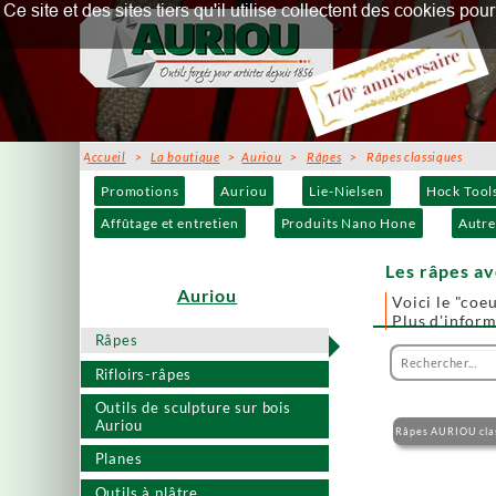
Ce site et des sites tiers qu'il utilise collectent des cookies p
Accueil
>
La boutique
>
Auriou
>
Râpes
> Râpes classiques
Promotions
Auriou
Lie-Nielsen
Hock Tool
Affûtage et entretien
Produits Nano Hone
Autre
Les râpes a
Auriou
Voici le "coeu
Plus d'infor
Râpes
Rifloirs-râpes
Outils de sculpture sur bois
Auriou
Râpes AURIOU cla
Planes
Outils à plâtre