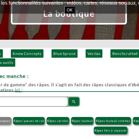
our les fonctionnalités suivantes : vidéos, cartes, réseaux socia
OK
La boutique
s
Knew Concepts
Blue Spruce
Veritas
Benchcrafted
s outils
vec manche :
r de gamme" des râpes. Il s'agit en fait des râpes classiques d'ébén
mations
ici
:
search
ssiques
Râpes queues de rat
Râpes carrées
Râpes fauteuil
Râpes fauteuil cintrées
Râp
Râpes fers à repasser