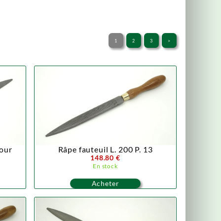
1
2
3
>
pour
Râpe fauteuil L. 200 P. 13
148.80 €
En stock
Acheter