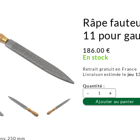
Râpe fauteui
11 pour ga
186.00 €
En stock
Retrait gratuit en France
Livraison estimée le
jeu 1
Quantité :
-
+
Ajouter au panier
Env. 250 mm