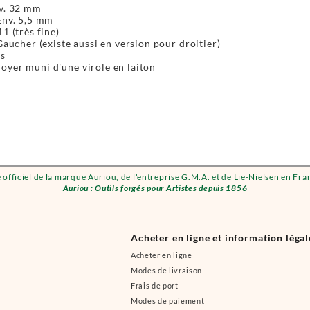
nv. 32 mm
Env. 5,5 mm
1 (très fine)
 Gaucher (existe aussi en version pour droitier)
és
oyer muni d'une virole en laiton
e officiel de la marque Auriou, de l'entreprise G.M.A. et de Lie-Nielsen en Fra
Auriou : Outils forgés pour Artistes depuis 1856
Acheter en ligne et information légal
Acheter en ligne
Modes de livraison
Frais de port
Modes de paiement