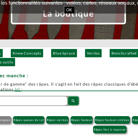
our les fonctionnalités suivantes : vidéos, cartes, réseaux socia
OK
La boutique
s
Knew Concepts
Blue Spruce
Veritas
Benchcrafted
s outils
vec manche :
r de gamme" des râpes. Il s'agit en fait des râpes classiques d'ébén
mations
ici
:
search
ssiques
Râpes queues de rat
Râpes carrées
Râpes fauteuil
Râpes fauteuil cintrées
Râp
Râpes fers à repasser