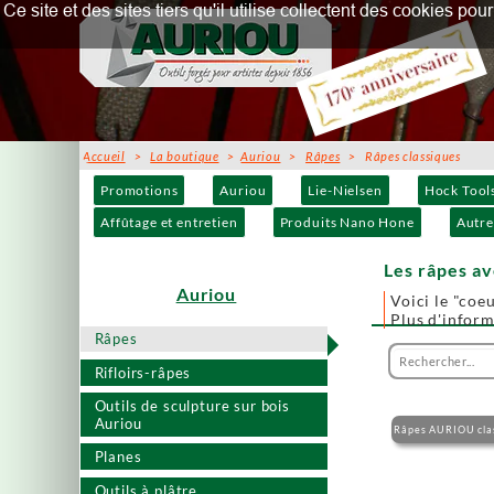
Ce site et des sites tiers qu'il utilise collectent des cookies p
Accueil
>
La boutique
>
Auriou
>
Râpes
> Râpes classiques
Promotions
Auriou
Lie-Nielsen
Hock Tool
Affûtage et entretien
Produits Nano Hone
Autre
Les râpes a
Auriou
Voici le "coeu
Plus d'infor
Râpes
Rifloirs-râpes
Outils de sculpture sur bois
Auriou
Râpes AURIOU cla
Planes
Outils à plâtre