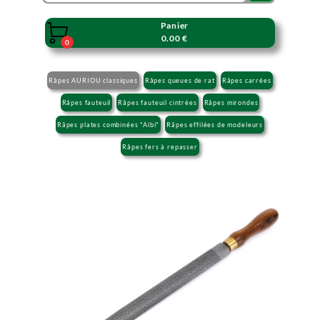
Panier

0.00 €
0
Râpes AURIOU classiques
Râpes queues de rat
Râpes carrées
Râpes fauteuil
Râpes fauteuil cintrées
Râpes mirondes
Râpes plates combinées "Albi"
Râpes effilées de modeleurs
Râpes fers à repasser