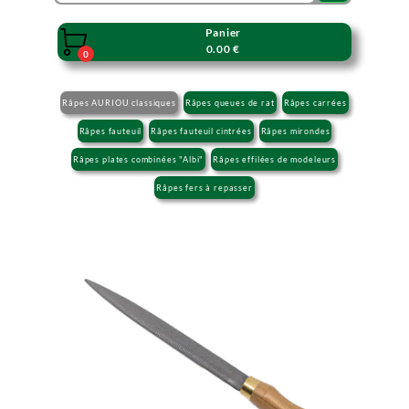
Panier

0.00 €
0
Râpes AURIOU classiques
Râpes queues de rat
Râpes carrées
Râpes fauteuil
Râpes fauteuil cintrées
Râpes mirondes
Râpes plates combinées "Albi"
Râpes effilées de modeleurs
Râpes fers à repasser