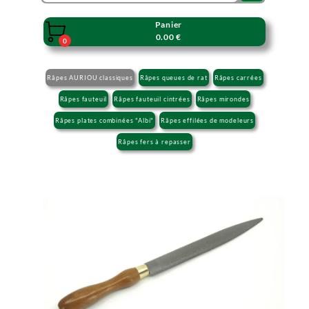
Panier

0.00 €
0
Râpes AURIOU classiques
Râpes queues de rat
Râpes carrées
Râpes fauteuil
Râpes fauteuil cintrées
Râpes mirondes
Râpes plates combinées "Albi"
Râpes effilées de modeleurs
Râpes fers à repasser