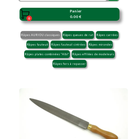
Panier

0.00 €
0
Râpes AURIOU classiques
Râpes queues de rat
Râpes carrées
Râpes fauteuil
Râpes fauteuil cintrées
Râpes mirondes
Râpes plates combinées "Albi"
Râpes effilées de modeleurs
Râpes fers à repasser