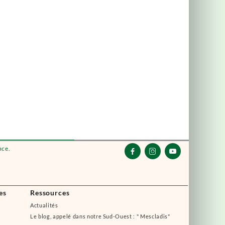
nce.



es
Ressources
Actualités
Le blog, appelé dans notre Sud-Ouest : " Mescladis"