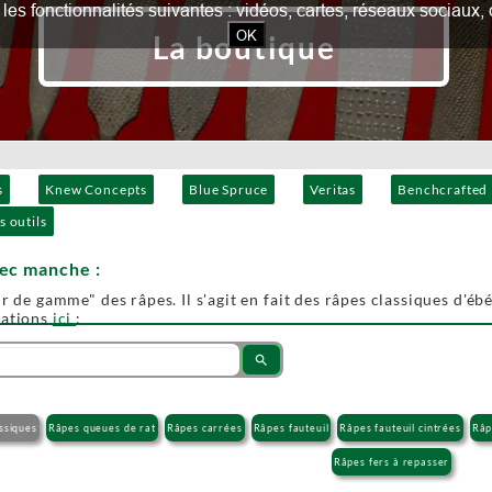
our les fonctionnalités suivantes : vidéos, cartes, réseaux socia
OK
La boutique
s
Knew Concepts
Blue Spruce
Veritas
Benchcrafted
s outils
vec manche :
r de gamme" des râpes. Il s'agit en fait des râpes classiques d'ébén
mations
ici
:
search
ssiques
Râpes queues de rat
Râpes carrées
Râpes fauteuil
Râpes fauteuil cintrées
Râp
Râpes fers à repasser