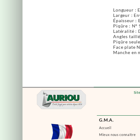
Longueur : 
Largeur : E
Épaisseur : 
Piqûre : N° 9
Latéralité :
Angles taill
Piqûre seul
Face plate 
Manche en n
Sit
G.M.A.
Accueil
Mieux nous connaître