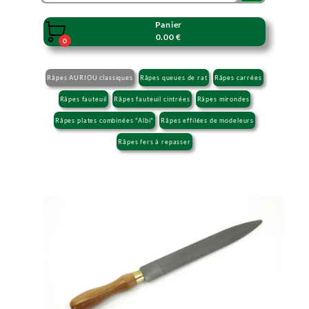
Panier

0.00 €
0
Râpes AURIOU classiques
Râpes queues de rat
Râpes carrées
Râpes fauteuil
Râpes fauteuil cintrées
Râpes mirondes
Râpes plates combinées "Albi"
Râpes effilées de modeleurs
Râpes fers à repasser