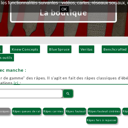
our les fonctionnalités suivantes : vidéos, cartes, réseaux socia
OK
La boutique
s
Knew Concepts
Blue Spruce
Veritas
Benchcrafted
s outils
vec manche :
r de gamme" des râpes. Il s'agit en fait des râpes classiques d'ébén
mations
ici
:
search
ssiques
Râpes queues de rat
Râpes carrées
Râpes fauteuil
Râpes fauteuil cintrées
Râp
Râpes fers à repasser