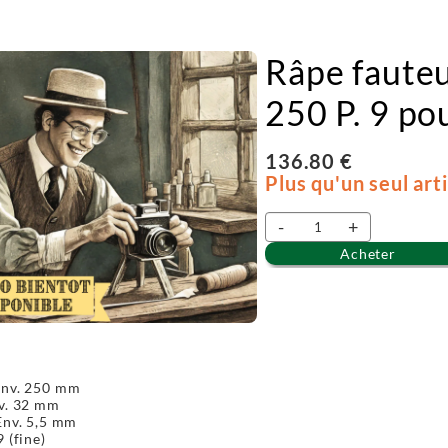
Râpe fauteui
250 P. 9 po
136.80 €
Plus qu'un seul art
-
+
Acheter
Env. 250 mm
nv. 32 mm
Env. 5,5 mm
 (fine)