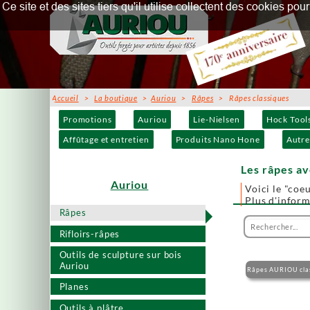
Ce site et des sites tiers qu'il utilise collectent des cookies p
Accueil
>
La boutique
>
Auriou
>
Râpes
> Râpes classiques
Promotions
Auriou
Lie-Nielsen
Hock Tool
Affûtage et entretien
Produits Nano Hone
Autre
Les râpes a
Auriou
Voici le "coeu
Plus d'infor
Râpes
Rifloirs-râpes
Outils de sculpture sur bois
Auriou
Râpes AURIOU cla
Planes
Outils à plâtre