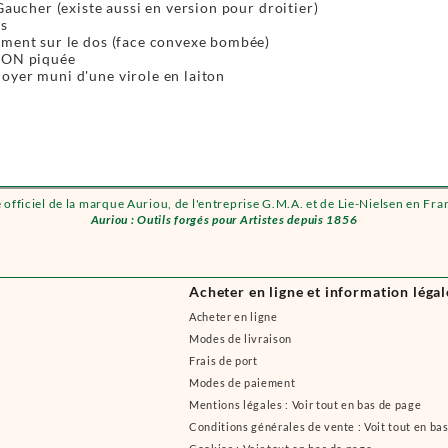
 Gaucher (existe aussi en version pour droitier)
és
ement sur le dos (face convexe bombée)
NON piquée
oyer muni d'une virole en laiton
e officiel de la marque Auriou, de l'entreprise G.M.A. et de Lie-Nielsen en Fra
Auriou : Outils forgés pour Artistes depuis 1856
Acheter en ligne et information légal
Acheter en ligne
Modes de livraison
Frais de port
Modes de paiement
Mentions légales : Voir tout en bas de page
Conditions générales de vente : Voit tout en ba