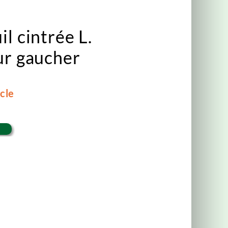
l cintrée L.
ur gaucher
icle