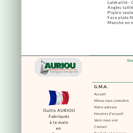
Latéralité :
Angles taill
Piqûre seul
Face plate 
Manche en n
Sit
G.M.A.
Accueil
Mieux nous connaître
Notre adresse
Outils AURIOU
Horaires d'accueil
Fabriqués
Venir nous voir
à la main
Contact
en