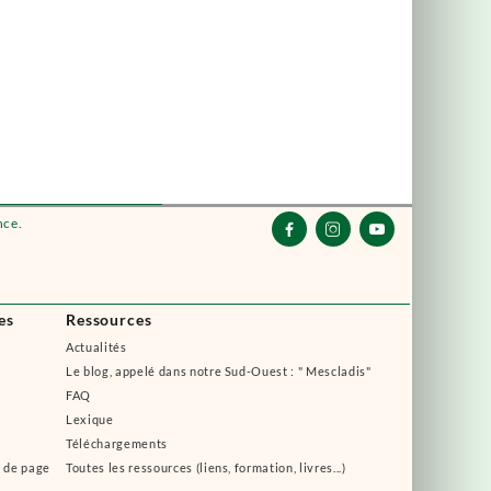
nce.



es
Ressources
Actualités
Le blog, appelé dans notre Sud-Ouest : " Mescladis"
FAQ
Lexique
Téléchargements
s de page
Toutes les ressources (liens, formation, livres...)