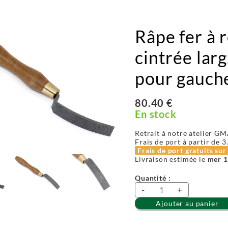
Râpe fer à 
cintrée larg
pour gauch
80.40 €
En stock
Retrait à notre atelier GM
Frais de port à partir de
3
Frais de port gratuits su
Livraison estimée le
mer 1
Quantité :
-
+
Ajouter au panier