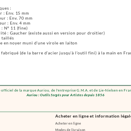
ques :
r : Env. 15 mm
ur : Env. 70 mm
eur : Env. 4 mm
 : N° 11 (fine)
lité : Gaucher (existe aussi en version pour droitier)
 taillés
 en noyer muni d'une virole en laiton
fabriqué (de la barre d'acier jusqu'à l'outil fini) à la main en Fr
e officiel de la marque Auriou, de l'entreprise G.M.A. et de Lie-Nielsen en Fra
Auriou : Outils forgés pour Artistes depuis 1856
Acheter en ligne et information légal
Acheter en ligne
Modes de livraison