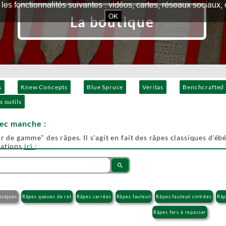
our les fonctionnalités suivantes : vidéos, cartes, réseaux socia
OK
La boutique
s
Knew Concepts
Blue Spruce
Veritas
Benchcrafted
s outils
vec manche :
r de gamme" des râpes. Il s'agit en fait des râpes classiques d'ébén
mations
ici
:
search
ssiques
Râpes queues de rat
Râpes carrées
Râpes fauteuil
Râpes fauteuil cintrées
Râp
Râpes fers à repasser