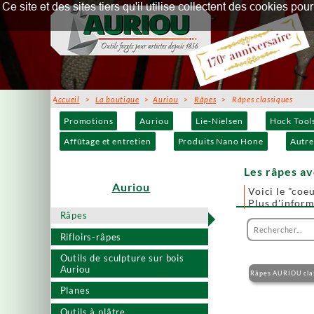
Ce site et des sites tiers qu'il utilise collectent des cookies p
Accueil
>
La boutique
>
Auriou
>
Râpes
> Râpes classiques
Promotions
Auriou
Lie-Nielsen
Hock Tool
Affûtage et entretien
Produits Nano Hone
Autre
Les râpes a
Auriou
Voici le "coeu
Plus d'infor
Râpes
Rifloirs-râpes
Outils de sculpture sur bois
Auriou
Râpes AURIOU cla
Planes
Outils à plâtre