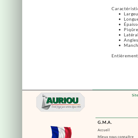
Caractéristi
Largeu
Longue
Épaiss
Piqûre
Latéra
Angles
Manche
Entièrement 
Sit
G.M.A.
Accueil
Mieux nous connaître