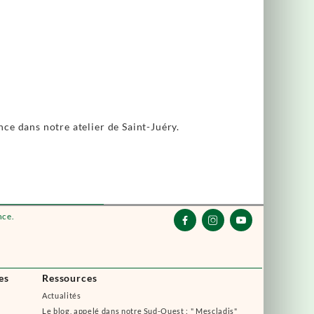
ance dans notre atelier de Saint-Juéry.
nce.



es
Ressources
Actualités
Le blog, appelé dans notre Sud-Ouest : " Mescladis"