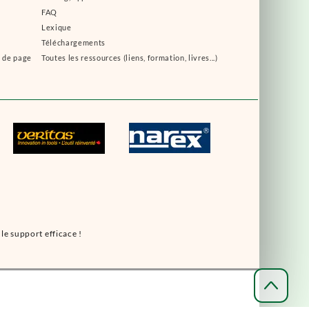
FAQ
Lexique
Téléchargements
s de page
Toutes les ressources (liens, formation, livres...)
le support efficace !