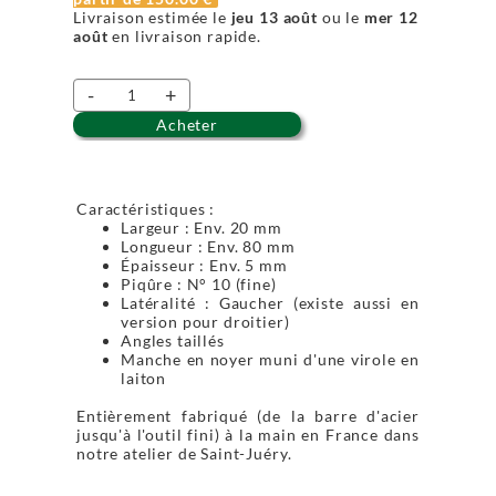
Livraison estimée le
jeu 13 août
ou le
mer 12
août
en livraison rapide.
-
+
Acheter
Caractéristiques :
Largeur : Env. 20 mm
Longueur : Env. 80 mm
Épaisseur : Env. 5 mm
Piqûre : N° 10 (fine)
Latéralité : Gaucher (existe aussi en
version pour droitier)
Angles taillés
Manche en noyer muni d'une virole en
laiton
Entièrement fabriqué (de la barre d'acier
jusqu'à l'outil fini) à la main en France dans
notre atelier de Saint-Juéry.