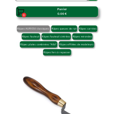
Panier

0.00 €
0
Râpes AURIOU classiques
Râpes queues de rat
Râpes carrées
Râpes fauteuil
Râpes fauteuil cintrées
Râpes mirondes
Râpes plates combinées "Albi"
Râpes effilées de modeleurs
Râpes fers à repasser