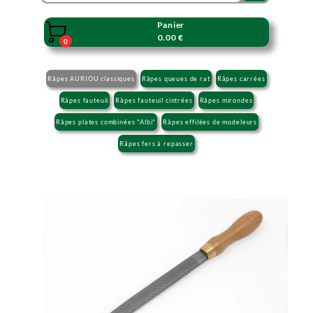
Panier

0.00 €
0
Râpes AURIOU classiques
Râpes queues de rat
Râpes carrées
Râpes fauteuil
Râpes fauteuil cintrées
Râpes mirondes
Râpes plates combinées "Albi"
Râpes effilées de modeleurs
Râpes fers à repasser