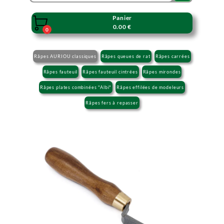
Panier

0.00 €
0
Râpes AURIOU classiques
Râpes queues de rat
Râpes carrées
Râpes fauteuil
Râpes fauteuil cintrées
Râpes mirondes
Râpes plates combinées "Albi"
Râpes effilées de modeleurs
Râpes fers à repasser