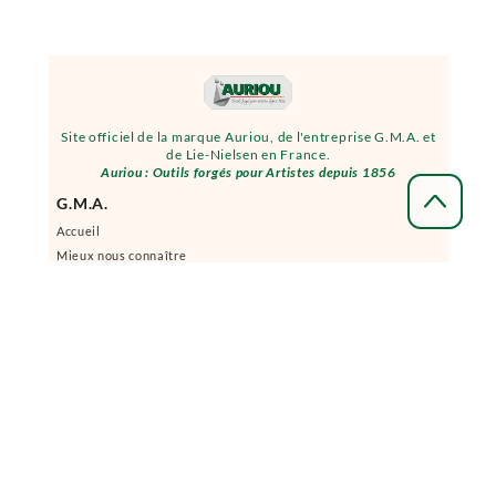
Site officiel de la marque Auriou, de l'entreprise G.M.A. et
de Lie-Nielsen en France.
Auriou : Outils forgés pour Artistes depuis 1856
G.M.A.
Accueil
Mieux nous connaître
Notre adresse
Horaires d'accueil
Venir nous voir
Contact
Produits et marques
Distributeurs
Acheter en ligne et information légales
Acheter en ligne
Modes de livraison