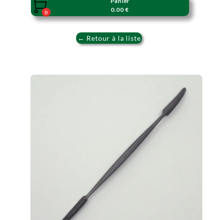
Panier

0.00 €
0
← Retour à la liste