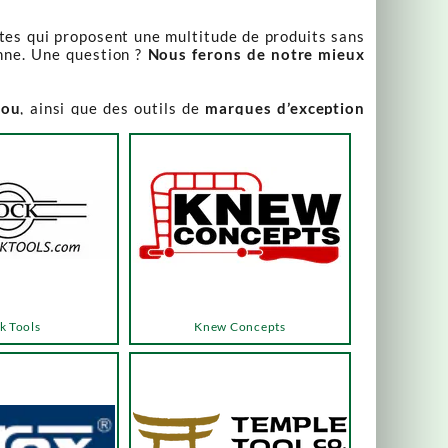
stes qui proposent une multitude de produits sans
nne. Une question ?
Nous ferons de notre mieux
iou
, ainsi que des outils de
marques d’exception
our leur qualité irréprochable
.
rix attractifs, toujours expliqués. Vous pouvez y
varier, alors n’hésitez pas à nous contacter pour
es menus ou les boutons dédiés, qui vous mèneront
k Tools
Knew Concepts