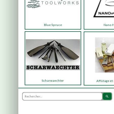
Blue Spruce
Nano 
Scharwaechter
Affûtage et
search