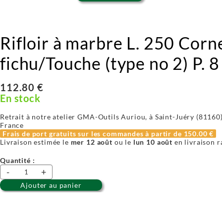
Rifloir à marbre L. 250 Corn
fichu/Touche (type no 2) P. 8
112.80 €
En stock
Retrait à notre atelier GMA-Outils Auriou, à Saint-Juéry (81160) 
France
Frais de port gratuits sur les commandes à partir de
150.00 €
Livraison estimée le
mer 12 août
ou le
lun 10 août
en livraison r
Quantité :
-
+
Ajouter au panier