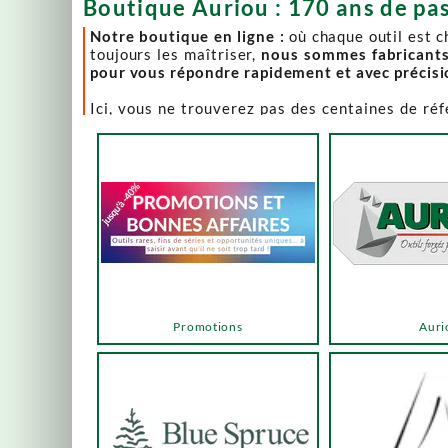
Boutique Auriou : 170 ans de pas
Notre boutique en ligne :
où chaque outil est 
toujours les maîtriser,
nous sommes fabricant
pour vous répondre rapidement et avec précis
Ici, vous ne trouverez pas des centaines de ré
comme Lie-Nielsen, Hock Tools, Nano Hone, Blu
Notre page "Promotions" (ou bonnes affaires) es
accéder via les menus ou les boutons ci-dessous
Un produit en rupture de stock ? Nous travaillo
en savoir plus.
En bas de cette page, découvrez l’intégralité d
vers des sélections adaptées à vos besoins.
Promotions
Auri