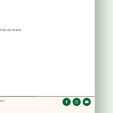
rise en main.
nce.


