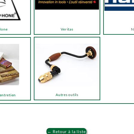
Hone
Veritas
N
Autres outils
 entretien
← Retour à la liste