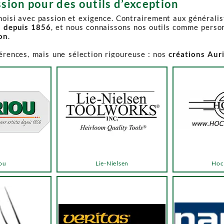
sion pour des outils d’exception
choisi avec passion et exigence. Contrairement aux générali
s depuis 1856
, et nous connaissons nos outils comme perso
ion
.
férences, mais une sélection rigoureuse : nos
créations Aur
e-Spruce Toolworks, Knew Concepts, Temple Tool,
reconnues p
t en permanence accessible et propose des produits à des p
.
ns activement à son réapprovisionnement. Les délais peuvent 
e notre catalogue. Pour affiner votre recherche, utilisez l
ou
Lie-Nielsen
Hoc