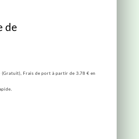
e de
(Gratuit), Frais de port à partir de
3.78 €
en
apide.