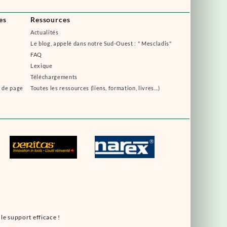
es
Ressources
Actualités
Le blog, appelé dans notre Sud-Ouest : " Mescladis"
FAQ
Lexique
Téléchargements
s de page
Toutes les ressources (liens, formation, livres...)
le support efficace !