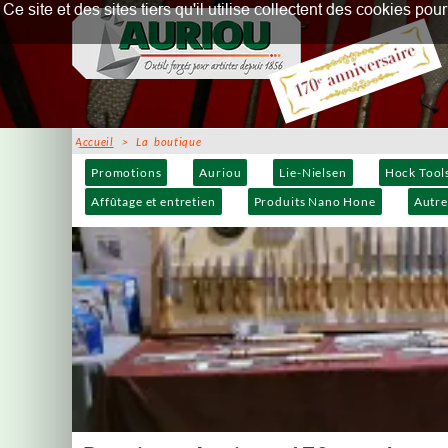
Ce site et des sites tiers qu'il utilise collectent des cookies p
Accueil
> La boutique
Promotions
Auriou
Lie-Nielsen
Hock Tool
Affûtage et entretien
Produits Nano Hone
Autre