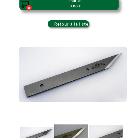
Panier

0.00 €
0
← Retour à la liste