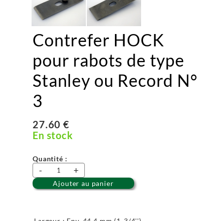
Contrefer HOCK
pour rabots de type
Stanley ou Record N°
3
27.60 €
En stock
Quantité :
-
+
Ajouter au panier
Largeur : Env. 44.4 mm (1-3/4'')