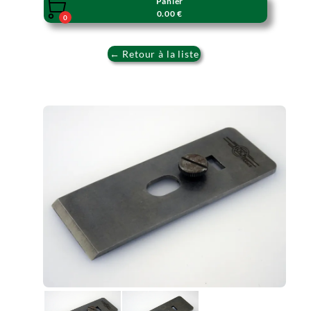
Panier

0.00 €
0
← Retour à la liste