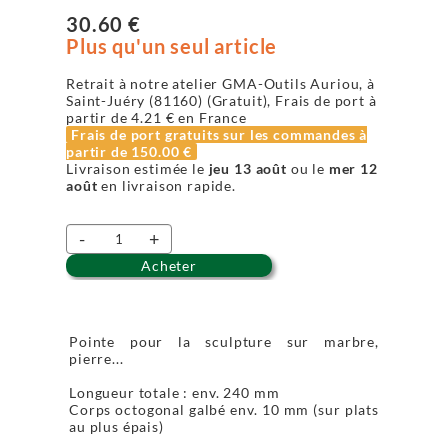
30.60 €
Plus qu'un seul article
Retrait à notre atelier GMA-Outils Auriou, à
Saint-Juéry (81160) (Gratuit), Frais de port à
partir de
4.21 €
en France
Frais de port gratuits sur les commandes à
partir de
150.00 €
Livraison estimée le
jeu 13 août
ou le
mer 12
août
en livraison rapide.
-
+
Acheter
Pointe pour la sculpture sur marbre,
pierre...
Longueur totale : env. 240 mm
Corps octogonal galbé env. 10 mm (sur plats
au plus épais)