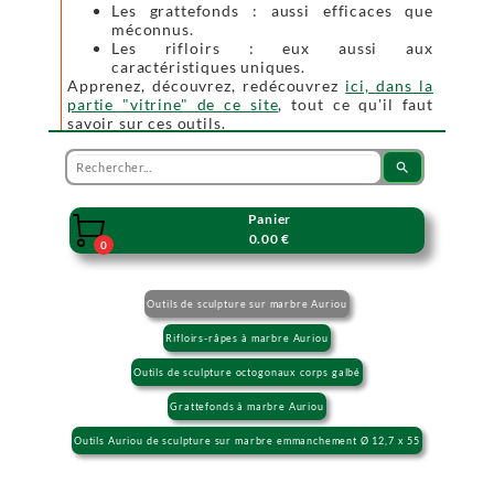
Les grattefonds : aussi efficaces que
méconnus.
Les rifloirs : eux aussi aux
caractéristiques uniques.
Apprenez, découvrez, redécouvrez
ici, dans la
partie "vitrine" de ce site
, tout ce qu'il faut
savoir sur ces outils.
search
Panier

0.00 €
0
Outils de sculpture sur marbre Auriou
Rifloirs-râpes à marbre Auriou
Outils de sculpture octogonaux corps galbé
Grattefonds à marbre Auriou
Outils Auriou de sculpture sur marbre emmanchement Ø 12,7 x 55