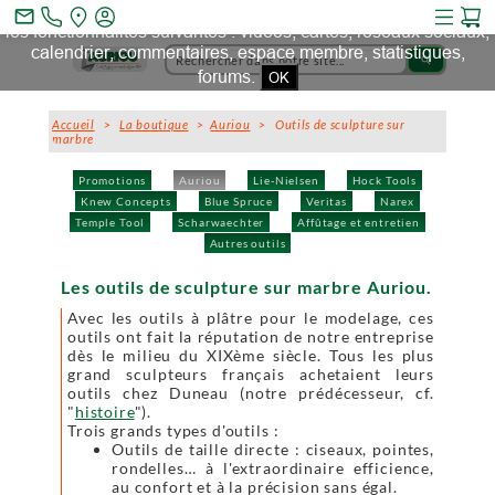
Ce site et des sites tiers qu'il utilise collectent des cookies pour
mail_outline
les fonctionnalités suivantes : vidéos, cartes, réseaux sociaux,
calendrier, commentaires, espace membre, statistiques,
search
forums.
OK
Accueil
>
La boutique
>
Auriou
> Outils de sculpture sur
marbre
Promotions
Auriou
Lie-Nielsen
Hock Tools
Knew Concepts
Blue Spruce
Veritas
Narex
Temple Tool
Scharwaechter
Affûtage et entretien
Autres outils
Les outils de sculpture sur marbre Auriou.
Avec les outils à plâtre pour le modelage, ces
outils ont fait la réputation de notre entreprise
dès le milieu du XIXème siècle. Tous les plus
grand sculpteurs français achetaient leurs
outils chez Duneau (notre prédécesseur, cf.
"
histoire
").
Trois grands types d'outils :
Outils de taille directe : ciseaux, pointes,
rondelles… à l'extraordinaire efficience,
au confort et à la précision sans égal.