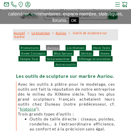
Ce site et des sites tiers qu'il utilise collectent des cookies pour
mail_outline
les fonctionnalités suivantes : vidéos, cartes, réseaux sociaux,
calendrier, commentaires, espace membre, statistiques,
search
forums.
OK
Accueil
>
La boutique
>
Auriou
> Outils de sculpture sur
marbre
Promotions
Auriou
Lie-Nielsen
Hock Tools
Knew Concepts
Blue Spruce
Veritas
Narex
Temple Tool
Scharwaechter
Affûtage et entretien
Autres outils
Les outils de sculpture sur marbre Auriou.
Avec les outils à plâtre pour le modelage, ces
outils ont fait la réputation de notre entreprise
dès le milieu du XIXème siècle. Tous les plus
grand sculpteurs français achetaient leurs
outils chez Duneau (notre prédécesseur, cf.
"
histoire
").
Trois grands types d'outils :
Outils de taille directe : ciseaux, pointes,
rondelles… à l'extraordinaire efficience,
au confort et à la précision sans égal.