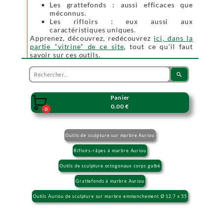
Les grattefonds : aussi efficaces que
méconnus.
Les rifloirs : eux aussi aux
caractéristiques uniques.
Apprenez, découvrez, redécouvrez
ici, dans la
partie "vitrine" de ce site
, tout ce qu'il faut
savoir sur ces outils.
search
Panier

0.00 €
0
Outils de sculpture sur marbre Auriou
Rifloirs-râpes à marbre Auriou
Outils de sculpture octogonaux corps galbé
Grattefonds à marbre Auriou
Outils Auriou de sculpture sur marbre emmanchement Ø 12,7 x 55