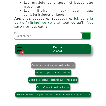
Les grattefonds : aussi efficaces que
méconnus.
Les rifloirs : eux aussi aux
caractéristiques uniques.
Apprenez, découvrez, redécouvrez
ici, dans la
partie "vitrine" de ce site
, tout ce qu'il faut
savoir sur ces outils.
search
Panier

0.00 €
0
Outils de sculpture sur marbre Auriou
Rifloirs-râpes à marbre Auriou
Outils de sculpture octogonaux corps galbé
Grattefonds à marbre Auriou
Outils Auriou de sculpture sur marbre emmanchement Ø 12,7 x 55