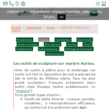
Ce site et des sites tiers qu'il utilise collectent des cookies pour
mail_outline
les fonctionnalités suivantes : vidéos, cartes, réseaux sociaux,
calendrier, commentaires, espace membre, statistiques,
search
forums.
OK
Accueil
>
La boutique
>
Auriou
> Outils de sculpture sur
marbre
Promotions
Auriou
Lie-Nielsen
Hock Tools
Knew Concepts
Blue Spruce
Veritas
Narex
Temple Tool
Scharwaechter
Affûtage et entretien
Autres outils
Les outils de sculpture sur marbre Auriou.
Avec les outils à plâtre pour le modelage, ces
outils ont fait la réputation de notre entreprise
dès le milieu du XIXème siècle. Tous les plus
grand sculpteurs français achetaient leurs
outils chez Duneau (notre prédécesseur, cf.
"
histoire
").
Trois grands types d'outils :
Outils de taille directe : ciseaux, pointes,
rondelles… à l'extraordinaire efficience,
au confort et à la précision sans égal.