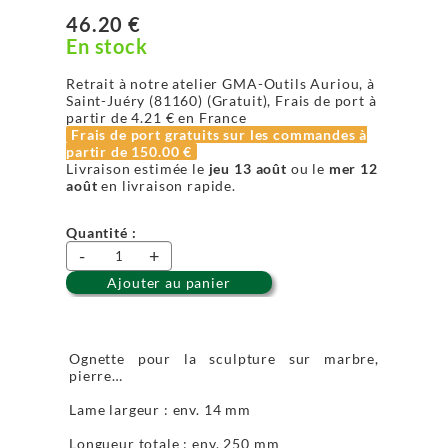
46.20 €
En stock
Retrait à notre atelier GMA-Outils Auriou, à
Saint-Juéry (81160) (Gratuit), Frais de port à
partir de
4.21 €
en France
Frais de port gratuits sur les commandes à
partir de
150.00 €
Livraison estimée le
jeu 13 août
ou le
mer 12
août
en livraison rapide.
Quantité :
-
+
Ajouter au panier
Ognette pour la sculpture sur marbre,
pierre…
Lame largeur : env. 14 mm
Longueur totale : env. 250 mm