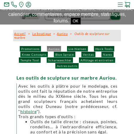
Ce site et des sites tiers qu'il utilise collectent des cookies pour
mail_outline
les fonctionnalités suivantes : vidéos, cartes, réseaux sociaux,
calendrier, commentaires, espace membre, statistiques,
search
forums.
OK
Accueil
>
La boutique
>
Auriou
> Outils de sculpture sur
marbre
Promotions
Auriou
Lie-Nielsen
Hock Tools
Knew Concepts
Blue Spruce
Veritas
Narex
Temple Tool
Scharwaechter
Affûtage et entretien
Autres outils
Les outils de sculpture sur marbre Auriou.
Avec les outils à plâtre pour le modelage, ces
outils ont fait la réputation de notre entreprise
dès le milieu du XIXème siècle. Tous les plus
grand sculpteurs français achetaient leurs
outils chez Duneau (notre prédécesseur, cf.
"
histoire
").
Trois grands types d'outils :
Outils de taille directe : ciseaux, pointes,
rondelles… à l'extraordinaire efficience,
au confort et à la précision sans égal.