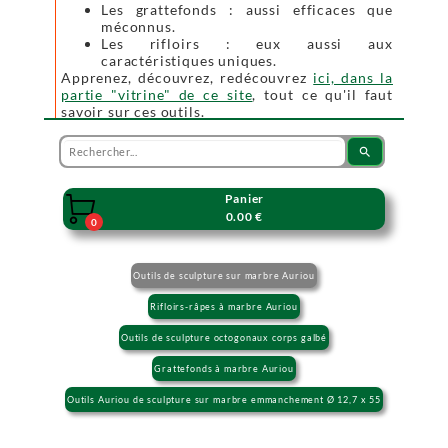
Les grattefonds : aussi efficaces que
méconnus.
Les rifloirs : eux aussi aux
caractéristiques uniques.
Apprenez, découvrez, redécouvrez
ici, dans la
partie "vitrine" de ce site
, tout ce qu'il faut
savoir sur ces outils.
search
Panier

0.00 €
0
Outils de sculpture sur marbre Auriou
Rifloirs-râpes à marbre Auriou
Outils de sculpture octogonaux corps galbé
Grattefonds à marbre Auriou
Outils Auriou de sculpture sur marbre emmanchement Ø 12,7 x 55