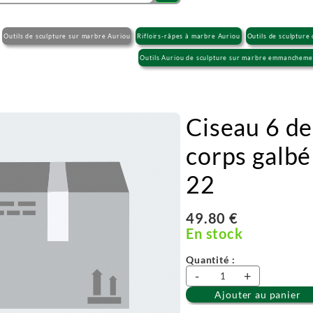
Outils de sculpture sur marbre Auriou
Rifloirs-râpes à marbre Auriou
Outils de sculpture
Outils Auriou de sculpture sur marbre emmancheme
Ciseau 6 de
corps galbé 
22
49.80 €
En stock
Quantité :
-
+
Ajouter au panier