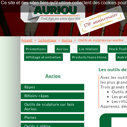
Ce site et des sites tiers qu'il utilise collectent des cookies p
Accueil
>
La boutique
>
Auriou
> Outils de sculpture sur marbre
Promotions
Auriou
Lie-Nielsen
Hock Tool
Affûtage et entretien
Produits Nano Hone
Autre
Les outils d
Auriou
Avec les outi
les plus gran
Trois grands t
Râpes
Outils d
Rifloirs-râpes
Les gra
Les rifl
Outils de sculpture sur bois
Apprenez, dé
Auriou
Planes
Outils à plâtre