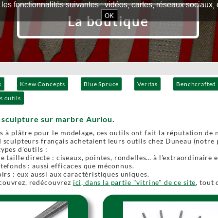
our les fonctionnalités suivantes : vidéos, cartes, réseaux socia
OK
La boutique
s
Knew Concepts
Blue Spruce
Veritas
Benchcrafted
s outils
e sculpture sur marbre Auriou.
ls à plâtre pour le modelage, ces outils ont fait la réputation de
d sculpteurs français achetaient leurs outils chez Duneau (notre p
ypes d'outils :
e taille directe : ciseaux, pointes, rondelles… à l'extraordinaire e
ttefonds : aussi efficaces que méconnus.
oirs : eux aussi aux caractéristiques uniques.
couvrez, redécouvrez
ici, dans la partie "vitrine" de ce site
, tout 