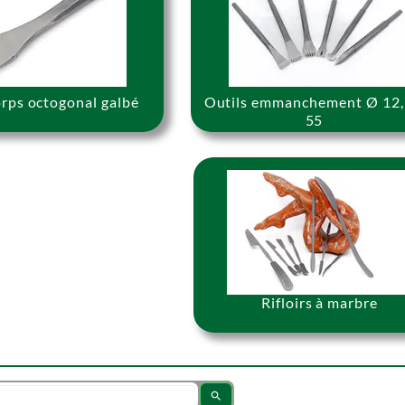
orps octogonal galbé
Outils emmanchement Ø 12,
55
Rifloirs à marbre
search