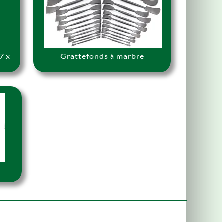
7 x
Grattefonds à marbre