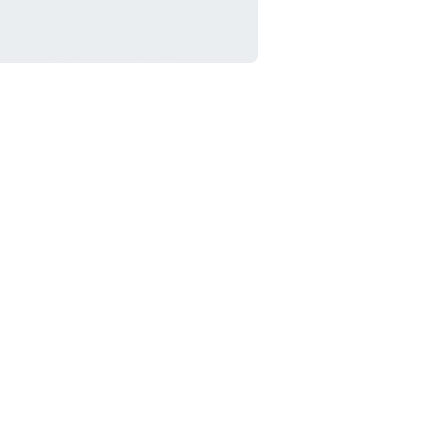
ts plates pour la sculpture sur marbre, pierre...
ur env. 22 mm
s
tale : env. 260 mm
nal galbé env. 14 mm (sur plats, au plus épais)
é extra-fin au carbone (C70)
forgé à la main (forge libre par étirage) dans notre atelier en Fr
e officiel de la marque Auriou, de l'entreprise G.M.A. et de Lie-Nielsen en Fra
Auriou : Outils forgés pour Artistes depuis 1856