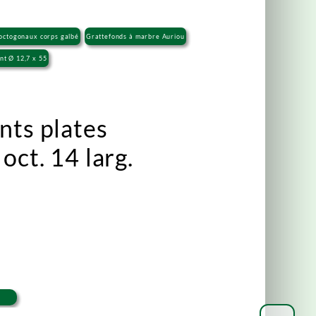
 octogonaux corps galbé
Grattefonds à marbre Auriou
nt Ø 12,7 x 55
nts plates
oct. 14 larg.