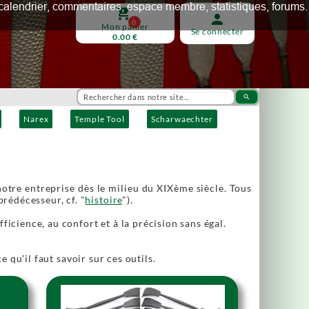
ux, calendrier, commentaires, espace membre, statistiques, forums.
shopping_cart
person
0
Mon panier
Se connecter
0.00 €
search
Narex
Temple Tool
Scharwaechter
 notre entreprise dès le milieu du XIXème siècle. Tous
rédécesseur, cf. "
histoire
").
fficience, au confort et à la précision sans égal.
ce qu'il faut savoir sur ces outils.