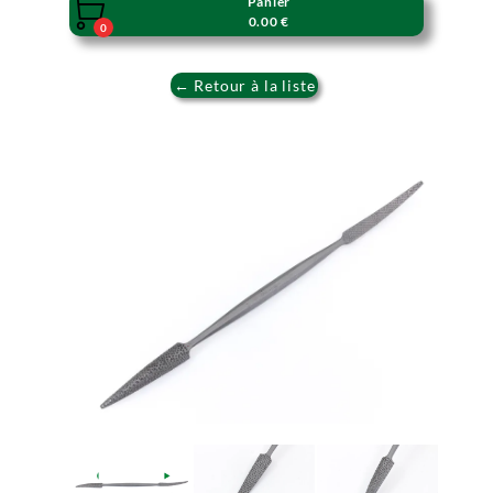
Panier

0.00 €
0
← Retour à la liste