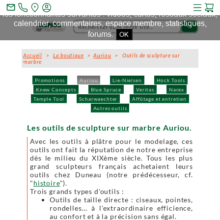
Ce site et des sites tiers qu'il utilise collectent des cookies pour
mail_outline
les fonctionnalités suivantes : vidéos, cartes, réseaux sociaux,
calendrier, commentaires, espace membre, statistiques,
search
forums.
OK
Accueil
>
La boutique
>
Auriou
> Outils de sculpture sur
marbre
Promotions
Auriou
Lie-Nielsen
Hock Tools
Knew Concepts
Blue Spruce
Veritas
Narex
Temple Tool
Scharwaechter
Affûtage et entretien
Autres outils
Les outils de sculpture sur marbre Auriou.
Avec les outils à plâtre pour le modelage, ces
outils ont fait la réputation de notre entreprise
dès le milieu du XIXème siècle. Tous les plus
grand sculpteurs français achetaient leurs
outils chez Duneau (notre prédécesseur, cf.
"
histoire
").
Trois grands types d'outils :
Outils de taille directe : ciseaux, pointes,
rondelles… à l'extraordinaire efficience,
au confort et à la précision sans égal.