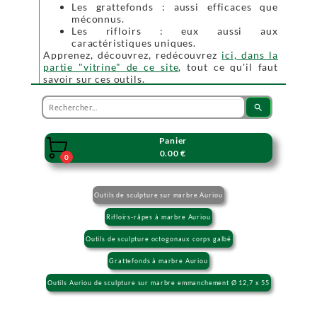
Les grattefonds : aussi efficaces que
méconnus.
Les rifloirs : eux aussi aux
caractéristiques uniques.
Apprenez, découvrez, redécouvrez
ici, dans la
partie "vitrine" de ce site
, tout ce qu'il faut
savoir sur ces outils.
search
Panier

0.00 €
0
Outils de sculpture sur marbre Auriou
Rifloirs-râpes à marbre Auriou
Outils de sculpture octogonaux corps galbé
Grattefonds à marbre Auriou
Outils Auriou de sculpture sur marbre emmanchement Ø 12,7 x 55