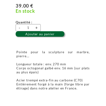
39.00 €
En stock
Quantité :
-
+
Ajouter au panier
Pointe pour la sculpture sur marbre,
pierre...
Longueur totale : env. 270 mm
Corps octogonal galbé env. 16 mm (sur plats
au plus épais)
Acier trempé extra-fin au carbone (C70)
Entièrement forgé à la main (forge libre par
étirage) dans notre atelier en France.