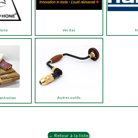
Hone
Veritas
N
Autres outils
 entretien
← Retour à la liste