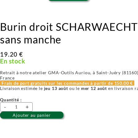
Burin droit SCHARWAECHTER
sans manche
19.20 €
En stock
Retrait à notre atelier GMA-Outils Auriou, à Saint-Juéry (81160) 
France
Frais de port gratuits sur les commandes à partir de
150.00 €
Livraison estimée le
jeu 13 août
ou le
mer 12 août
en livraison r
Quantité :
-
+
Ajouter au panier