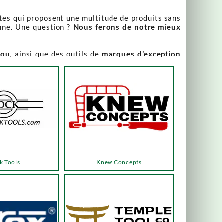
stes qui proposent une multitude de produits sans
nne. Une question ?
Nous ferons de notre mieux
iou
, ainsi que des outils de
marques d’exception
our leur qualité irréprochable
.
rix attractifs, toujours expliqués. Vous pouvez y
varier, alors n’hésitez pas à nous contacter pour
es menus ou les boutons dédiés, qui vous mèneront
k Tools
Knew Concepts