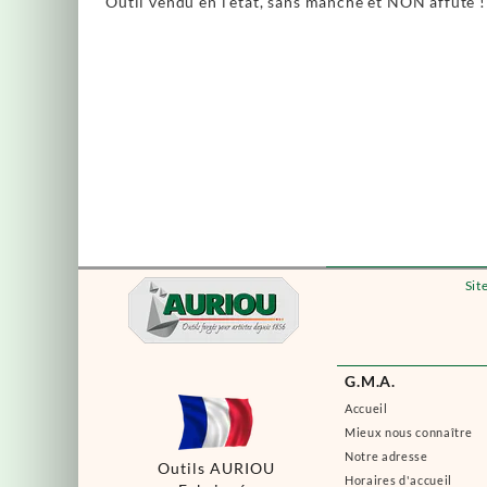
Outil vendu en l'état, sans manche et NON affûté !
Sit
G.M.A.
Accueil
Mieux nous connaître
Notre adresse
Outils AURIOU
Horaires d'accueil