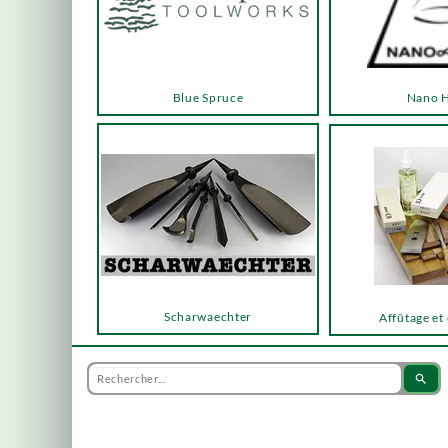
Blue Spruce
Nano 
Scharwaechter
Affûtage et
search