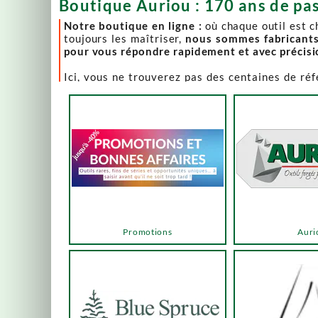
Boutique Auriou : 170 ans de pas
Notre boutique en ligne :
où chaque outil est 
toujours les maîtriser,
nous sommes fabricant
pour vous répondre rapidement et avec précis
Ici, vous ne trouverez pas des centaines de ré
comme Lie-Nielsen, Hock Tools, Nano Hone, Blu
Notre page "Promotions" (ou bonnes affaires) es
accéder via les menus ou les boutons ci-dessous
Un produit en rupture de stock ? Nous travaillo
en savoir plus.
En bas de cette page, découvrez l’intégralité d
vers des sélections adaptées à vos besoins.
Promotions
Auri