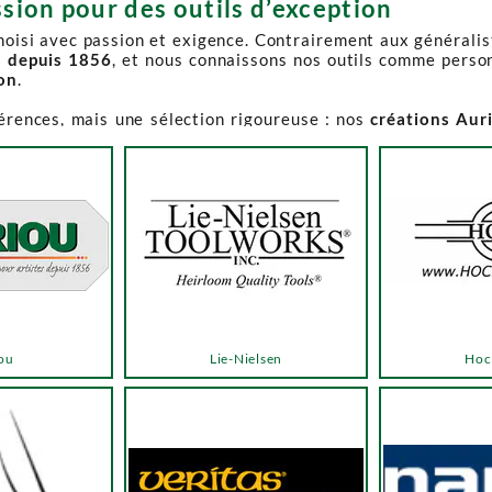
sion pour des outils d’exception
choisi avec passion et exigence. Contrairement aux générali
s depuis 1856
, et nous connaissons nos outils comme perso
ion
.
férences, mais une sélection rigoureuse : nos
créations Aur
e-Spruce Toolworks, Knew Concepts, Temple Tool,
reconnues p
t en permanence accessible et propose des produits à des p
.
ns activement à son réapprovisionnement. Les délais peuvent 
e notre catalogue. Pour affiner votre recherche, utilisez l
ou
Lie-Nielsen
Hoc