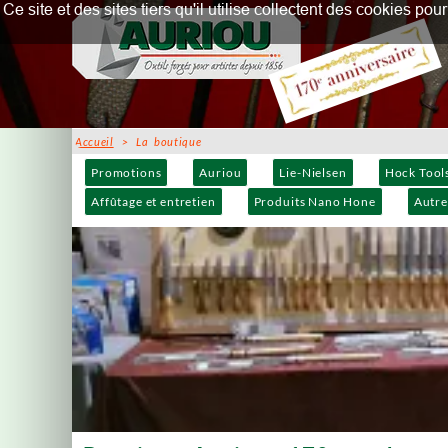
Ce site et des sites tiers qu'il utilise collectent des cookies p
Accueil
> La boutique
Promotions
Auriou
Lie-Nielsen
Hock Tool
Affûtage et entretien
Produits Nano Hone
Autre