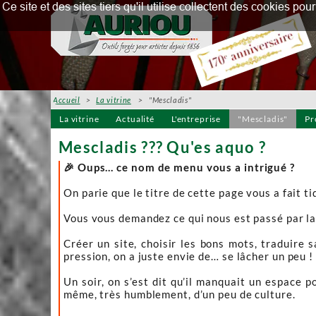
Ce site et des sites tiers qu'il utilise collectent des cookies p
Accueil
>
La vitrine
> "Mescladis"
La vitrine
Actualité
L'entreprise
"Mescladis"
Pr
Mescladis ??? Qu'es aquo ?
🎉 Oups… ce nom de menu vous a intrigué ?
On parie que le titre de cette page vous a fait ti
Vous vous demandez ce qui nous est passé par la 
Créer un site, choisir les bons mots, traduire 
pression, on a juste envie de… se lâcher un peu !
Un soir, on s’est dit qu’il manquait un espace 
même, très humblement, d’un peu de culture.