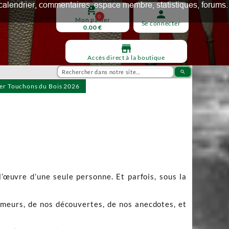
ux, calendrier, commentaires, espace membre, statistiques, forums.
shopping_cart
person
0
Mon panier
Se connecter
0.00 €
store
Accès direct à la boutique
search
ier Touchons du Bois 2026
l’œuvre d’une seule personne. Et parfois, sous la
humeurs, de nos découvertes, de nos anecdotes, et