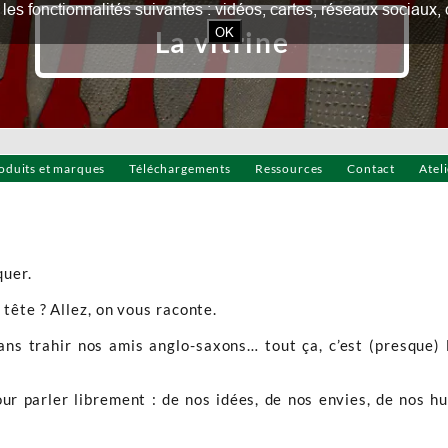
our les fonctionnalités suivantes : vidéos, cartes, réseaux socia
OK
La vitrine
oduits et marques
Téléchargements
Ressources
Contact
Atel
quer.
tête ? Allez, on vous raconte.
sans trahir nos amis anglo-saxons… tout ça, c’est (presque) 
pour parler librement : de nos idées, de nos envies, de nos 