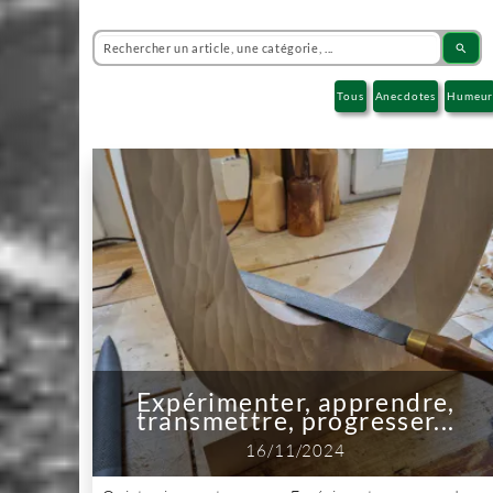
search
Tous
Anecdotes
Humeu
Expérimenter, apprendre,
transmettre, progresser...
16/11/2024