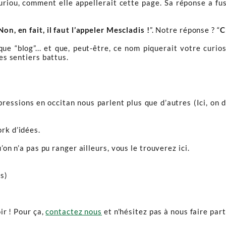
iou, comment elle appellerait cette page. Sa réponse a fus
Non, en fait, il faut l’appeler Mescladis !
”. Notre réponse ? “
C
ue “blog”... et que, peut-être, ce nom piquerait votre curio
des sentiers battus.
essions en occitan nous parlent plus que d’autres (Ici, on d
rk d’idées.
u’on n’a pas pu ranger ailleurs, vous le trouverez ici.
s)
ir ! Pour ça,
contactez nous
et n'hésitez pas à nous faire par