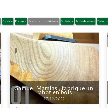
r
On aime
Pratique
Savoir, culture, histoire
Sculpture
Taille de pierre
Techniq
Samuel Mamias , fabrique un
rabot en bois
17/12/2022