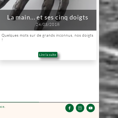
La main... et ses cinq doigts
24/03/2018
Quelques mots sur de grands inconnus, nos doigts
!
Lire la suite
nce.


