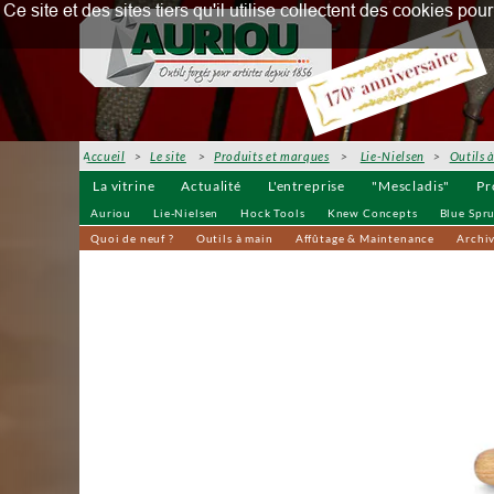
Ce site et des sites tiers qu'il utilise collectent des cookies p
Accueil
>
Le site
>
Produits et marques
>
Lie-Nielsen
>
Outils 
La vitrine
Actualité
L'entreprise
"Mescladis"
Pr
Auriou
Lie-Nielsen
Hock Tools
Knew Concepts
Blue Spr
Quoi de neuf ?
Outils à main
Affûtage & Maintenance
Archi