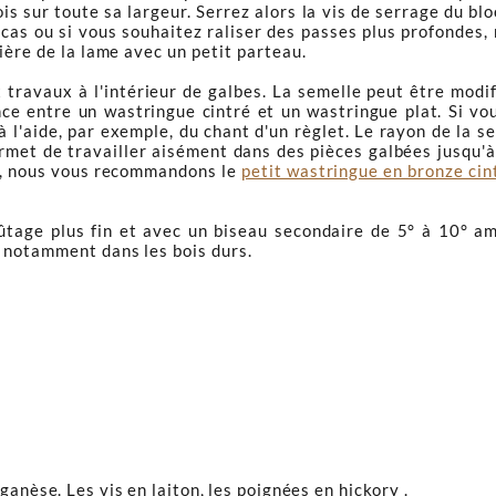
ois sur toute sa largeur. Serrez alors la vis de serrage du 
 le cas ou si vous souhaitez raliser des passes plus profonde
ière de la lame avec un petit parteau.
travaux à l'intérieur de galbes. La semelle peut être modifi
férence entre un wastringue cintré et un wastringue plat. Si v
 à l'aide, par exemple, du chant d'un règlet. Le rayon de la 
ermet de travailler aisément dans des pièces galbées jusqu
es, nous vous recommandons le
petit wastringue en bronze cin
fûtage plus fin et avec un biseau secondaire de 5° à 10° am
, notamment dans les bois durs.
ganèse. Les vis en laiton, les poignées en hickory .