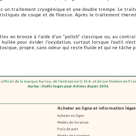
ec un traitement cryogénique et une double trempe. Le trait
istiques de coupe et de finesse. Après le traitement thermi
es en bronze à l'aide d'un "polish" classique ou, au contrair
huilée pour évider l'oxydation, surtout lorsque l'outil n'
toxique, propre, sans odeur qui reste fluide et qui ne tâche p
e officiel de la marque Auriou, de l'entreprise G.M.A. et de Lie-Nielsen en Fra
Auriou : Outils forgés pour Artistes depuis 1856
Acheter en ligne et information légal
Acheter en ligne
Modes de livraison
Frais de port
Modes de paiement