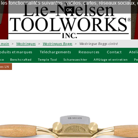
our les fonctionnalités suivantes : vidéos, cartes, réseaux socia
OK
à main
>
Wastringues
>
Wastringues Boggs
> Wastringue Boggs cintré
oduits et marques
Téléchargements
Ressources
Contact
Atel
uce
Benchcrafted
Temple Tool
Scharwaechter
Affûtage et entretien
Pe
ves LN