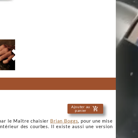

Ajouter au
add_shopping_cart
panier
par le Maître chaisier
Brian Boggs
, pour une mise
intérieur des courbes. Il existe aussi une version