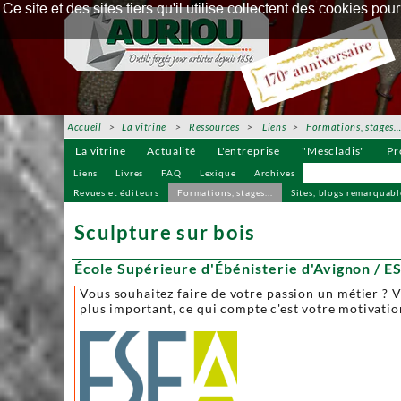
Ce site et des sites tiers qu'il utilise collectent des cookies p
Accueil
>
La vitrine
>
Ressources
>
Liens
>
Formations, stages
La vitrine
Actualité
L'entreprise
"Mescladis"
Pr
Liens
Livres
FAQ
Lexique
Archives
Revues et éditeurs
Formations, stages...
Sites, blogs remarquable
Sculpture sur bois
École Supérieure d'Ébénisterie d'Avignon / E
Vous souhaitez faire de votre passion un métier ? V
plus important, ce qui compte c'est votre motivatio