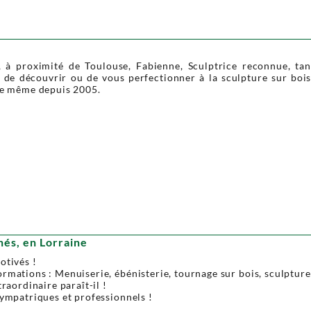
à proximité de Toulouse, Fabienne, Sculptrice reconnue, tant
 de découvrir ou de vous perfectionner à la sculpture sur bois
 le même depuis 2005.
nés, en Lorraine
otivés !
mations : Menuiserie, ébénisterie, tournage sur bois, sculpture, 
raordinaire paraît-il !
sympatriques et professionnels !