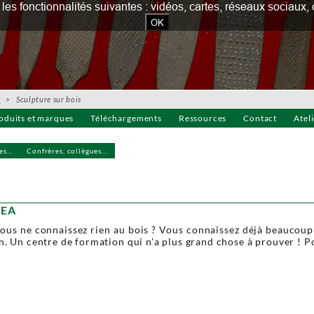
our les fonctionnalités suivantes : vidéos, cartes, réseaux socia
OK
…
> Sculpture sur bois
oduits et marques
Téléchargements
Ressources
Contact
Atel
s...
Confrères, collègues...
SEA
ous ne connaissez rien au bois ? Vous connaissez déjà beaucoup d
n. Un centre de formation qui n'a plus grand chose à prouver ! P