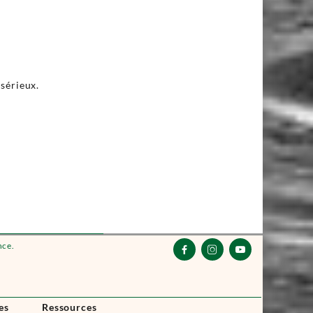
 sérieux.
nce.



es
Ressources