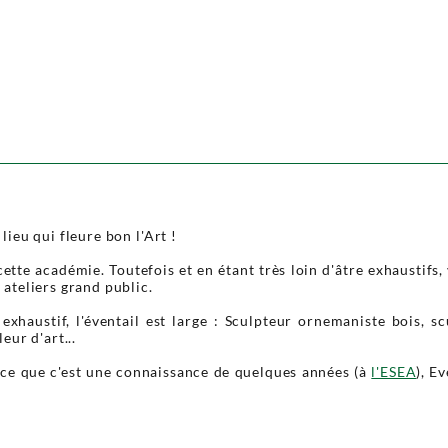
 lieu qui fleure bon l'Art !
e cette académie. Toutefois et en étant très loin d'âtre exhaustif
 ateliers grand public.
exhaustif, l'éventail est large : Sculpteur ornemaniste bois, s
ur d'art...
rce que c'est une connaissance de quelques années (à
l'ESEA
), E