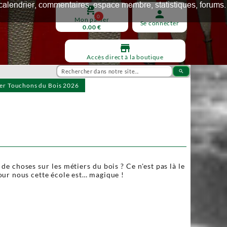
ux, calendrier, commentaires, espace membre, statistiques, forums.
shopping_cart
person
0
Mon panier
Se connecter
0.00 €
store
Accès direct à la boutique
search
ier Touchons du Bois 2026
e choses sur les métiers du bois ? Ce n'est pas là le
our nous cette école est… magique !