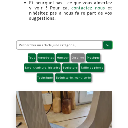
Et pourquoi pas… ce que vous aimeriez
y voir ! Pour ça,
contactez nous
et
n'hésitez pas à nous faire part de vos
suggestions.
search
Tous
Anecdotes
Humeur
On aime
Pratique
Savoir, culture, histoire
Sculpture
Taille de pierre
Technique
Ébénisterie, menuiserie