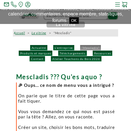
Ce site et des sites tiers qu'il utilise collectent des cookies pour
mail_outline
les fonctionnalités suivantes : vidéos, cartes, réseaux sociaux,
calendrier, commentaires, espace membre, statistiques,
search
forums.
OK
La vitrine
Accueil
>
La vitrine
> "Mescladis"
Actualité
L'entreprise
"Mescladis"
Produits et marques
Téléchargements
Ressources
Contact
Atelier Touchons du Bois 2026
Mescladis ??? Qu'es aquo ?
🎉 Oups… ce nom de menu vous a intrigué ?
On parie que le titre de cette page vous a
fait tiquer.
Vous vous demandez ce qui nous est passé
par la tête ? Allez, on vous raconte.
Créer un site, choisir les bons mots, traduire