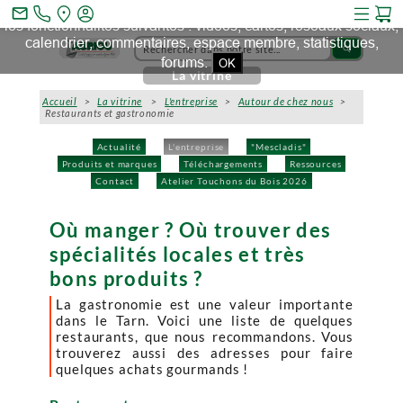
Ce site et des sites tiers qu'il utilise collectent des cookies pour
mail_outline
les fonctionnalités suivantes : vidéos, cartes, réseaux sociaux,
calendrier, commentaires, espace membre, statistiques,
search
forums.
OK
La vitrine
Accueil
>
La vitrine
>
L'entreprise
>
Autour de chez nous
>
Restaurants et gastronomie
Actualité
L'entreprise
"Mescladis"
Produits et marques
Téléchargements
Ressources
Contact
Atelier Touchons du Bois 2026
Où manger ? Où trouver des
spécialités locales et très
bons produits ?
La gastronomie est une valeur importante
dans le Tarn. Voici une liste de quelques
restaurants, que nous recommandons. Vous
trouverez aussi des adresses pour faire
quelques achats gourmands !