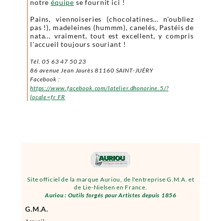
notre
équipe
se fournit ici !
Pains, viennoiseries (chocolatines… n'oubliez
pas !), madeleines (hummm), canelés, Pastéis de
nata... vraiment, tout est excellent, y compris
l'accueil toujours souriant !
Tél. 05 63 47 50 23
86 avenue Jean Jaurès 81160 SAINT-JUÉRY
Facebook :
https://www.facebook.com/latelier.dhonorine.5/?
locale=fr_FR
Site officiel de la marque Auriou, de l'entreprise G.M.A. et
de Lie-Nielsen en France.
Auriou : Outils forgés pour Artistes depuis 1856
G.M.A.