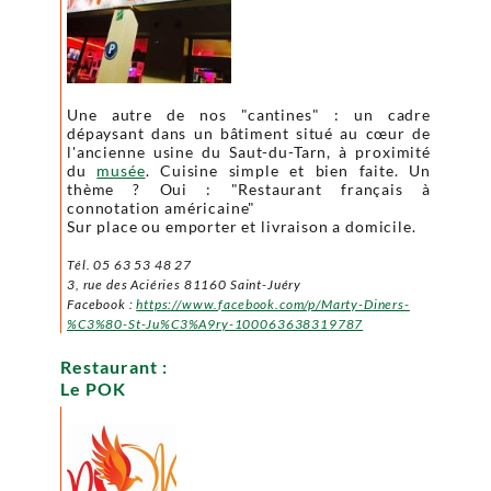
Une autre de nos "cantines" : un cadre
dépaysant dans un bâtiment situé au cœur de
l'ancienne usine du Saut-du-Tarn, à proximité
du
musée
. Cuisine simple et bien faite. Un
thème ? Oui : "Restaurant français à
connotation américaine"
Sur place ou emporter et livraison a domicile.
Tél. 05 63 53 48 27
3, rue des Aciéries 81160 Saint-Juéry
Facebook :
https://www.facebook.com/p/Marty-Diners-
%C3%80-St-Ju%C3%A9ry-100063638319787
Restaurant :
Le POK