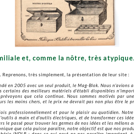
liale et, comme la nôtre, très atypique. 
. Reprenons, très simplement, la présentation de leur site :
ndé en 2005 avec un seul produit, le Mag-Blok. Nous n'avions au
s certains des meilleurs matériels d'établi disponibles n'impo
prévoyons que cela continue. Nous sommes motivés par une ch
rs les moins chers, et le prix ne devrait pas non plus être le pr
ois professionnellement et pour le plaisir au quotidien. Notre o
'outils à main et d'outils électriques, et de transformer ces id
s le passé pour trouver les germes de nos idées et les mêlons 
ronique que cela puisse paraître, notre objectif est que nos pro
iphérie (NDLR : dans ce qui peut ne pas paraître important, 