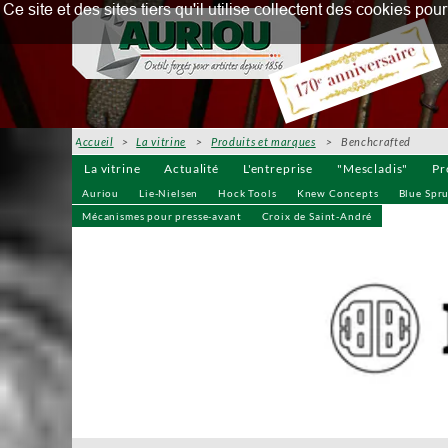
Ce site et des sites tiers qu'il utilise collectent des cookies p
Accueil
>
La vitrine
>
Produits et marques
> Benchcrafted
La vitrine
Actualité
L'entreprise
"Mescladis"
Pr
Auriou
Lie-Nielsen
Hock Tools
Knew Concepts
Blue Spr
Mécanismes pour presse-avant
Croix de Saint-André