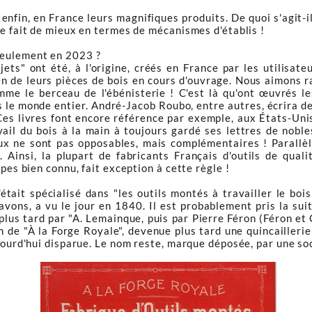
fin, en France leurs magnifiques produits. De quoi s'agit-il 
se fait de mieux en termes de mécanismes d'établis !
seulement en 2023 ?
jets" ont été, à l'origine, créés en France par les utilisa
en de leurs pièces de bois en cours d'ouvrage. Nous aimons r
me le berceau de l'ébénisterie ! C'est là qu'ont œuvrés le
s le monde entier. André-Jacob Roubo, entre autres, écrira de
. Ces livres font encore référence par exemple, aux États-U
ail du bois à la main à toujours gardé ses lettres de nobl
ux ne sont pas opposables, mais complémentaires ! Parallè
 Ainsi, la plupart de fabricants Français d'outils de qual
âpes bien connu, fait exception à cette règle !
était spécialisé dans "les outils montés à travailler le bois"
savons, a vu le jour en 1840. Il est probablement pris la su
lus tard par "A. Lemainque, puis par Pierre Féron (Féron et C
m de "À la Forge Royale", devenue plus tard une quincailler
ujourd'hui disparue. Le nom reste, marque déposée, par une so