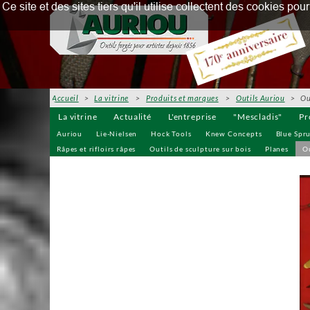
Ce site et des sites tiers qu'il utilise collectent des cookies p
Accueil
>
La vitrine
>
Produits et marques
>
Outils Auriou
> Outi
La vitrine
Actualité
L'entreprise
"Mescladis"
Pr
Auriou
Lie-Nielsen
Hock Tools
Knew Concepts
Blue Spr
Râpes et rifloirs râpes
Outils de sculpture sur bois
Planes
Ou
