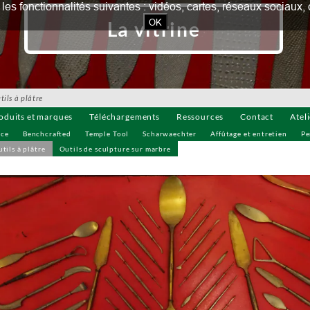
our les fonctionnalités suivantes : vidéos, cartes, réseaux socia
OK
La vitrine
ls à plâtre
oduits et marques
Téléchargements
Ressources
Contact
Atel
uce
Benchcrafted
Temple Tool
Scharwaechter
Affûtage et entretien
Pe
tils à plâtre
Outils de sculpture sur marbre