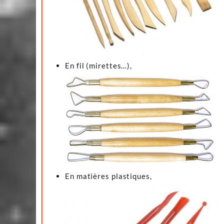
En fil (mirettes…),
En matières plastiques,