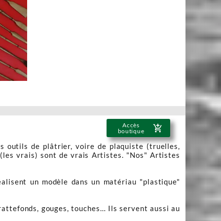
Accès
add_shopping_cart
boutique
outils de plâtrier, voire de plaquiste (truelles,
(les vrais) sont de vrais Artistes. "Nos" Artistes
 réalisent un modèle dans un matériau "plastique"
 grattefonds, gouges, touches… Ils servent aussi au