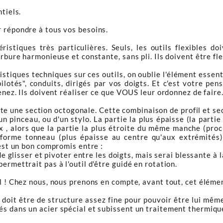
tiels.
r répondre à tous vos besoins.
ristiques très particulières. Seuls, les outils flexibles do
urbure harmonieuse et constante, sans pli. Ils doivent être fl
stiques techniques sur ces outils, on oublie l'élément essenti
"pilotés", conduits, dirigés par vos doigts. Et c'est votre pe
enez. Ils doivent réaliser ce que VOUS leur ordonnez de faire.
e une section octogonale. Cette combinaison de profil et sec
n pinceau, ou d'un stylo. La partie la plus épaisse (la parti
x , alors que la partie la plus étroite du même manche (proc
 forme tonneau (plus épaisse au centre qu'aux extrémités),
 est un bon compromis entre :
de glisser et pivoter entre les doigts, mais serai blessante à 
ermettrait pas à l'outil d'être guidé en rotation.
il ! Chez nous, nous prenons en compte, avant tout, cet élémen
il doit être de structure assez fine pour pouvoir être lui mêm
s dans un acier spécial et subissent un traitement thermique