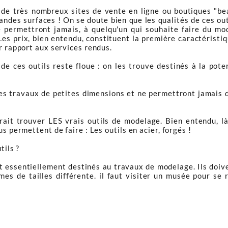
 de très nombreux sites de vente en ligne ou boutiques "beaux
randes surfaces ! On se doute bien que les qualités de ces out
 permettront jamais, à quelqu'un qui souhaite faire du mod
es prix, bien entendu, constituent la première caractéristiqu
ar rapport aux services rendus.
de ces outils reste floue : on les trouve destinés à la pote
s travaux de petites dimensions et ne permettront jamais d
vrait trouver LES vrais outils de modelage. Bien entendu, l
s permettent de faire : Les outils en acier, forgés !
tils ?
nt essentiellement destinés au travaux de modelage. Ils doiv
umes de tailles différente. il faut visiter un musée pour se 