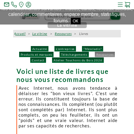
Ce site et des sites tiers qu'il utilise collectent des cookies pour
mail_outline
les fonctionnalités suivantes : vidéos, cartes, réseaux sociaux,
calendrier, commentaires, espace membre, statistiques,
search
forums.
OK
La vitrine
Accueil
>
La vitrine
>
Ressources
> Livres
Actualité
L'entreprise
"Mescladis"
Produits et marques
Téléchargements
Ressources
Contact
Atelier Touchons du Bois 2026
Voici une liste de livres que
nous vous recommandons
Avec Internet, nous avons tendance à
délaisser les "bon vieux livres". C'est une
erreur. Ils constituent toujours la base de
nos connaissances. Ils complètent (ou plutôt
sont complétés par) Internet. Ils sont plus
complets, on peu les feuilleter, ils ont un
"poids" et une vraie valeur. Internet aide
par ses capacités de recherches.