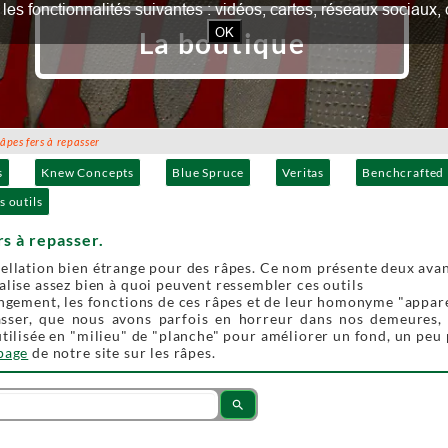
our les fonctionnalités suivantes : vidéos, cartes, réseaux socia
OK
La boutique
es fers à repasser
s
Knew Concepts
Blue Spruce
Veritas
Benchcrafted
s outils
rs à repasser.
ellation bien étrange pour des râpes. Ce nom présente deux avan
alise assez bien à quoi peuvent ressembler ces outils
angement, les fonctions de ces râpes et de leur homonyme "appar
asser, que nous avons parfois en horreur dans nos demeures, es
utilisée en "milieu" de "planche" pour améliorer un fond, un peu 
 page
de notre site sur les râpes.
search