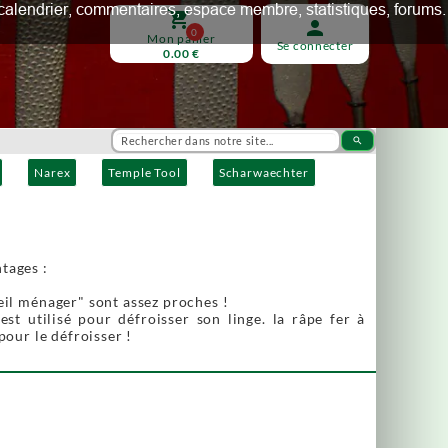
ux, calendrier, commentaires, espace membre, statistiques, forums.
shopping_cart
person
0
Mon panier
Se connecter
0.00 €
search
Narex
Temple Tool
Scharwaechter
tages :
eil ménager" sont assez proches !
t utilisé pour défroisser son linge. la râpe fer à
pour le défroisser !