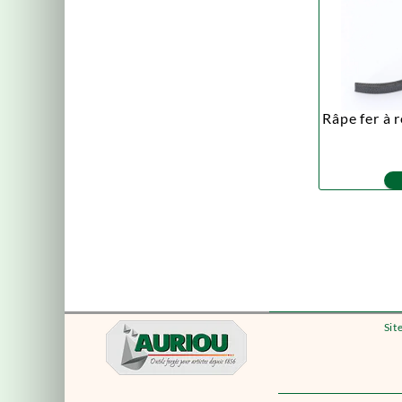
Râpe fer à r
Sit