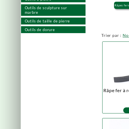
Râpes fer
Outils de sculpture sur
marbre
Outils de taille de pierre
Outils de dorure
Trier par :
N
Râpe fer à r