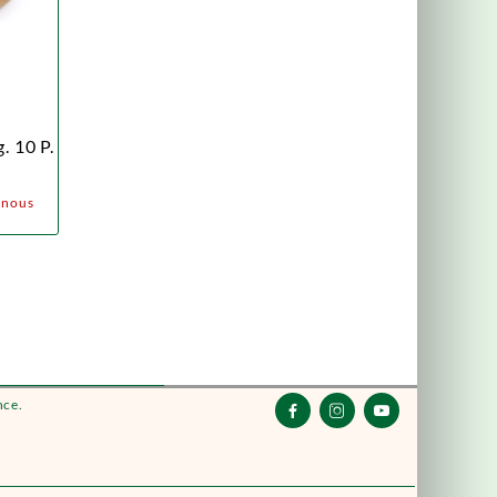
. 10 P.
z nous
nce.


