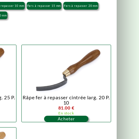
à repasser 10 mm
Fers à repasser 15 mm
Fers à repasser 20 mm
30 mm
. 25 P.
Râpe fer à repasser cintrée larg. 20 P.
10
81.00 €
En stock
Acheter