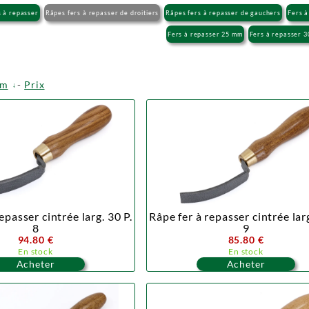
s à repasser
Râpes fers à repasser de droitiers
Râpes fers à repasser de gauchers
Fers 
Fers à repasser 25 mm
Fers à repasser 
om
-
Prix
epasser cintrée larg. 30 P.
Râpe fer à repasser cintrée larg
8
9
94.80 €
85.80 €
En stock
En stock
Acheter
Acheter