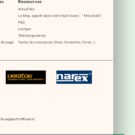
es
Ressources
Actualités
Le blog, appelé dans notre Sud-Ouest : " Mescladis"
FAQ
Lexique
Téléchargements
s de page
Toutes les ressources (liens, formation, livres...)
le support efficace !