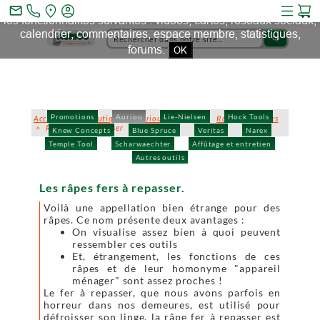
Ce site et des sites tiers qu'il utilise collectent des cookies pour
mail_outline
les fonctionnalités suivantes : vidéos, cartes, réseaux sociaux,
calendrier, commentaires, espace membre, statistiques,
search
forums.
OK
Promotions
Auriou
Lie-Nielsen
Hock Tools
Accueil
>
La boutique
>
Auriou
>
Râpes
>
Râpes classiques
> Râpes fers à repasser
Knew Concepts
Blue Spruce
Veritas
Narex
Temple Tool
Scharwaechter
Affûtage et entretien
Autres outils
Les râpes fers à repasser.
Voilà une appellation bien étrange pour des
râpes. Ce nom présente deux avantages :
On visualise assez bien à quoi peuvent
ressembler ces outils
Et, étrangement, les fonctions de ces
râpes et de leur homonyme "appareil
ménager" sont assez proches !
Le fer à repasser, que nous avons parfois en
horreur dans nos demeures, est utilisé pour
défroisser son linge. la râpe fer à repasser est