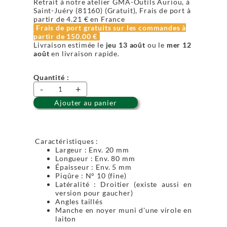
Retrait à notre atelier GMA-Outils Auriou, à
Saint-Juéry (81160) (Gratuit), Frais de port à
partir de
4.21 €
en France
Frais de port gratuits sur les commandes à
partir de
150.00 €
Livraison estimée le
jeu 13 août
ou le
mer 12
août
en livraison rapide.
Quantité :
-
+
Ajouter au panier
Caractéristiques :
Largeur : Env. 20 mm
Longueur : Env. 80 mm
Épaisseur : Env. 5 mm
Piqûre : N° 10 (fine)
Latéralité : Droitier (existe aussi en
version pour gaucher)
Angles taillés
Manche en noyer muni d'une virole en
laiton