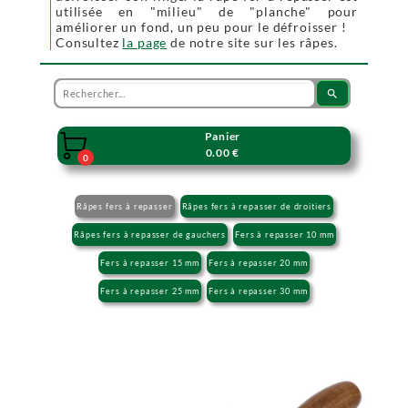
utilisée en "milieu" de "planche" pour
améliorer un fond, un peu pour le défroisser !
Consultez
la page
de notre site sur les râpes.
search
Panier

0.00 €
0
Râpes fers à repasser
Râpes fers à repasser de droitiers
Râpes fers à repasser de gauchers
Fers à repasser 10 mm
Fers à repasser 15 mm
Fers à repasser 20 mm
Fers à repasser 25 mm
Fers à repasser 30 mm