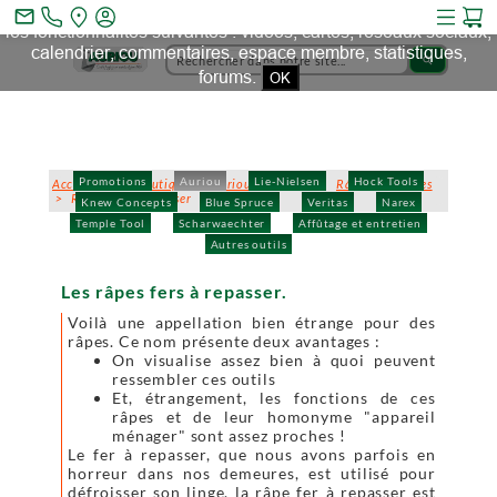
Ce site et des sites tiers qu'il utilise collectent des cookies pour
mail_outline
les fonctionnalités suivantes : vidéos, cartes, réseaux sociaux,
calendrier, commentaires, espace membre, statistiques,
search
forums.
OK
Promotions
Auriou
Lie-Nielsen
Hock Tools
Accueil
>
La boutique
>
Auriou
>
Râpes
>
Râpes classiques
> Râpes fers à repasser
Knew Concepts
Blue Spruce
Veritas
Narex
Temple Tool
Scharwaechter
Affûtage et entretien
Autres outils
Les râpes fers à repasser.
Voilà une appellation bien étrange pour des
râpes. Ce nom présente deux avantages :
On visualise assez bien à quoi peuvent
ressembler ces outils
Et, étrangement, les fonctions de ces
râpes et de leur homonyme "appareil
ménager" sont assez proches !
Le fer à repasser, que nous avons parfois en
horreur dans nos demeures, est utilisé pour
défroisser son linge. la râpe fer à repasser est