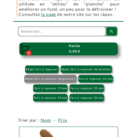
utilisée en "milieu" de "planche" pour
améliorer un fond, un peu pour le défroisser !
Consultez
la page
de notre site sur les râpes.
search
Panier

0.00 €
0
Râpes fers à repasser
Râpes fers à repasser de droitiers
Râpes fers à repasser de gauchers
Fers à repasser 10 mm
Fers à repasser 15 mm
Fers à repasser 20 mm
Fers à repasser 25 mm
Fers à repasser 30 mm
Trier par :
Nom
-
Prix