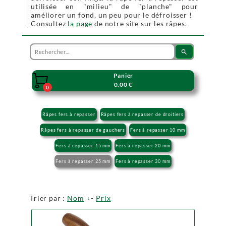
utilisée en "milieu" de "planche" pour
améliorer un fond, un peu pour le défroisser !
Consultez
la page
de notre site sur les râpes.
search
Panier

0.00 €
0
Râpes fers à repasser
Râpes fers à repasser de droitiers
Râpes fers à repasser de gauchers
Fers à repasser 10 mm
Fers à repasser 15 mm
Fers à repasser 20 mm
Fers à repasser 25 mm
Fers à repasser 30 mm
Trier par :
Nom
-
Prix